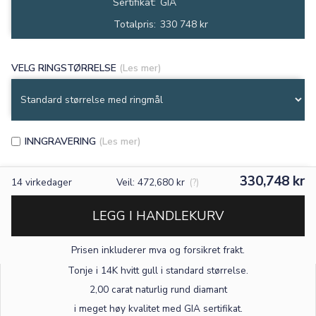
Sertifikat:
GIA
Totalpris:
330 748 kr
VELG RINGSTØRRELSE
(Les mer)
INNGRAVERING
(Les mer)
330,748 kr
14
virkedager
Veil: 472,680 kr
(?)
LEGG I HANDLEKURV
Prisen inkluderer mva og forsikret frakt.
×
Tonje i 14K hvitt gull
i standard størrelse
.
2,00 carat naturlig rund diamant
TEKST
i meget høy kvalitet med GIA sertifikat.