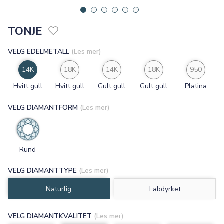
TONJE
VELG EDELMETALL
(Les mer)
14K
18K
14K
18K
950
Hvitt gull
Hvitt gull
Gult gull
Gult gull
Platina
VELG DIAMANTFORM
(Les mer)
Rund
VELG DIAMANTTYPE
(Les mer)
Naturlig
Labdyrket
VELG DIAMANTKVALITET
(Les mer)