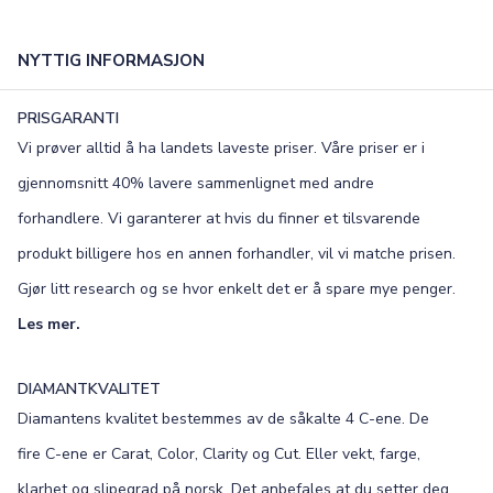
NYTTIG INFORMASJON
PRISGARANTI
Vi prøver alltid å ha landets laveste priser. Våre priser er i
gjennomsnitt 40% lavere sammenlignet med andre
forhandlere. Vi garanterer at hvis du finner et tilsvarende
produkt billigere hos en annen forhandler, vil vi matche prisen.
Gjør litt research og se hvor enkelt det er å spare mye penger.
Les mer.
DIAMANTKVALITET
Diamantens kvalitet bestemmes av de såkalte 4 C-ene. De
fire C-ene er Carat, Color, Clarity og Cut. Eller vekt, farge,
klarhet og slipegrad på norsk. Det anbefales at du setter deg