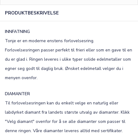
0
/15
PRODUKTBESKRIVELSE
FONT
Old English
Bookman
INNFATNING
Tonje er en moderne enstens forlovelsesring.
Colonna
Edwardian
Forlovelsesringen passer perfekt til frieri eller som en gave til en
Script MT
Corinthia
du er glad i. Ringen leveres i ulike typer solide edelmetaller som
egner seg godt til daglig bruk. Ønsket edelmetall velger du i
menyen ovenfor.
DIAMANTER
Til forlovelsesringen kan du enkelt velge en naturlig eller
labdyrket diamant fra landets største utvalg av diamanter. Klikk
"Velg diamant" ovenfor for å se alle diamanter som passer til
denne ringen. Våre diamanter leveres alltid med sertifikater.