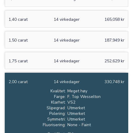
1,40 carat
14 virkedager
165,058 kr
1,50 carat
14 virkedager
187,949 kr
1,75 carat
14 virkedager
252,629 kr
2,00 carat
14 virkedager
330,748 kr
Kvalitet:
Meget høy
Farge:
F, Top Wesselton
Klarhet:
VS2
Slipegrad:
Utmerket
Polering:
Utmerket
Symmetri:
Utmerket
Fluorisering:
None - Faint