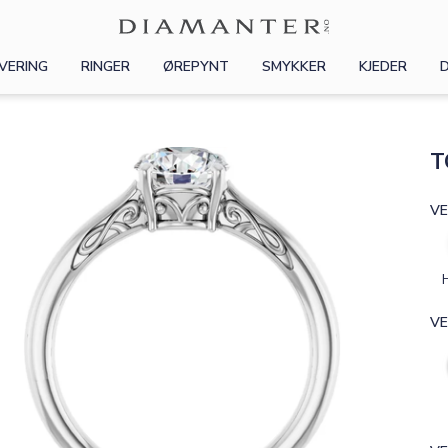
VERING
RINGER
ØREPYNT
SMYKKER
KJEDER
T
VE
VE