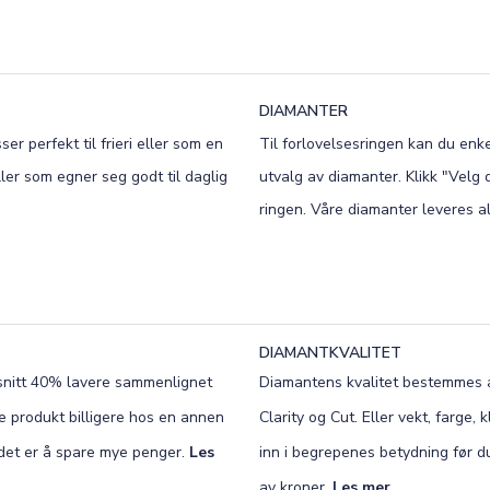
DIAMANTER
r perfekt til frieri eller som en
Til forlovelsesringen kan du enke
ller som egner seg godt til daglig
utvalg av diamanter. Klikk "Velg
ringen. Våre diamanter leveres all
DIAMANTKVALITET
omsnitt 40% lavere sammenlignet
Diamantens kvalitet bestemmes av
de produkt billigere hos en annen
Clarity og Cut. Eller vekt, farge
t det er å spare mye penger.
Les
inn i begrepenes betydning før 
av kroner.
Les mer
.