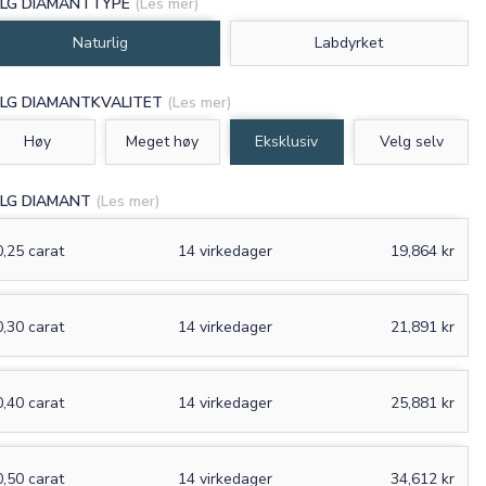
LG DIAMANTTYPE
(Les mer)
Naturlig
Labdyrket
LG DIAMANTKVALITET
(Les mer)
Høy
Meget høy
Eksklusiv
Velg selv
LG DIAMANT
(Les mer)
0,25 carat
14 virkedager
19,864 kr
0,30 carat
14 virkedager
21,891 kr
0,40 carat
14 virkedager
25,881 kr
0,50 carat
14 virkedager
34,612 kr