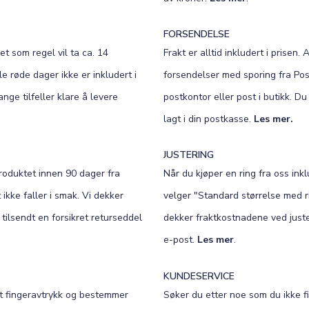
FORSENDELSE
et som regel vil ta ca. 14
Frakt er alltid inkludert i prisen. 
e røde dager ikke er inkludert i
forsendelser med sporing fra Post
nge tilfeller klare å levere
postkontor eller post i butikk. D
lagt i din postkasse.
Les mer.
JUSTERING
roduktet innen 90 dager fra
Når du kjøper en ring fra oss inklu
ikke faller i smak. Vi dekker
velger "Standard størrelse med ri
 tilsendt en forsikret returseddel
dekker fraktkostnadene ved juster
e-post.
Les mer
.
KUNDESERVICE
et fingeravtrykk og bestemmer
Søker du etter noe som du ikke fi