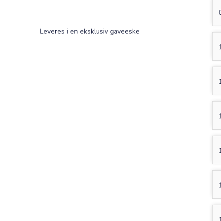
Leveres i en eksklusiv gaveeske
ST
T
Old English
Bookman
Colonna
Edwardian