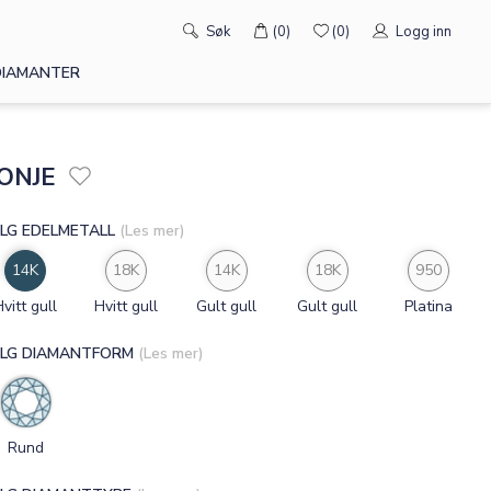
×
×
Søk
(0)
(0)
Logg inn
DIAMANTER
ONJE
LG EDELMETALL
(Les mer)
14K
18K
14K
18K
950
Hvitt gull
Hvitt gull
Gult gull
Gult gull
Platina
LG DIAMANTFORM
(Les mer)
Rund