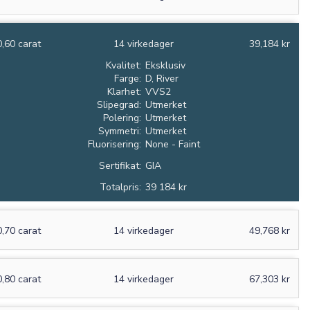
0,60 carat
14 virkedager
39,184 kr
Kvalitet:
Eksklusiv
Farge:
D, River
Klarhet:
VVS2
Slipegrad:
Utmerket
Polering:
Utmerket
Symmetri:
Utmerket
Fluorisering:
None - Faint
Sertifikat:
GIA
Totalpris:
39 184 kr
0,70 carat
14 virkedager
49,768 kr
0,80 carat
14 virkedager
67,303 kr