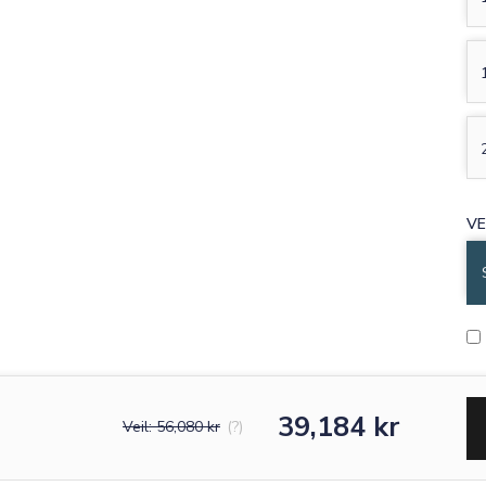
Script MT
Corinthia
VE
39,184 kr
Veil: 56,080 kr
(?)