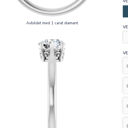
VE
Avbildet med 1 carat diamant
VE
VE