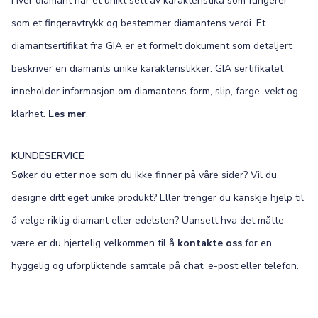
Hver diamant har et unikt sett av karakteristika som fungerer
som et fingeravtrykk og bestemmer diamantens verdi. Et
diamantsertifikat fra GIA er et formelt dokument som detaljert
beskriver en diamants unike karakteristikker. GIA sertifikatet
inneholder informasjon om diamantens form, slip, farge, vekt og
klarhet.
Les mer
.
KUNDESERVICE
Søker du etter noe som du ikke finner på våre sider? Vil du
designe ditt eget unike produkt? Eller trenger du kanskje hjelp til
å velge riktig diamant eller edelsten? Uansett hva det måtte
være er du hjertelig velkommen til å
kontakte oss
for en
hyggelig og uforpliktende samtale på chat, e-post eller telefon.