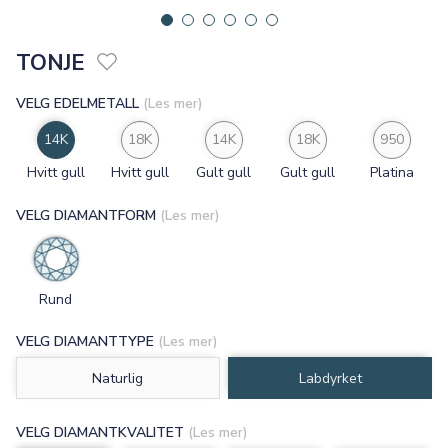
TONJE
VELG EDELMETALL
(Les mer)
14K
18K
14K
18K
950
Hvitt gull
Hvitt gull
Gult gull
Gult gull
Platina
VELG DIAMANTFORM
(Les mer)
Rund
VELG DIAMANTTYPE
(Les mer)
Naturlig
Labdyrket
VELG DIAMANTKVALITET
(Les mer)