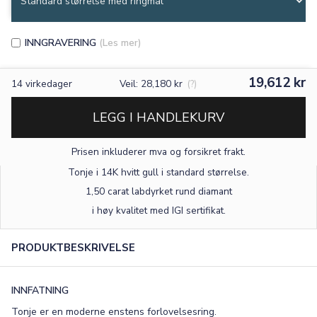
INNGRAVERING
(Les mer)
19,612 kr
14
virkedager
Veil: 28,180 kr
(?)
LEGG I HANDLEKURV
Prisen inkluderer mva og forsikret frakt.
Tonje i 14K hvitt gull
i standard størrelse
.
1,50 carat labdyrket rund diamant
×
i høy kvalitet med IGI sertifikat.
PRODUKTBESKRIVELSE
TEKST
0
/15
INNFATNING
FONT
Tonje er en moderne enstens forlovelsesring.