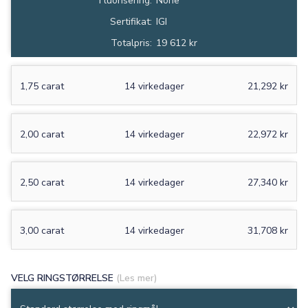
Fluorisering:
None
Sertifikat:
IGI
Totalpris:
19 612 kr
1,75 carat
14 virkedager
21,292 kr
2,00 carat
14 virkedager
22,972 kr
2,50 carat
14 virkedager
27,340 kr
3,00 carat
14 virkedager
31,708 kr
VELG RINGSTØRRELSE
(Les mer)