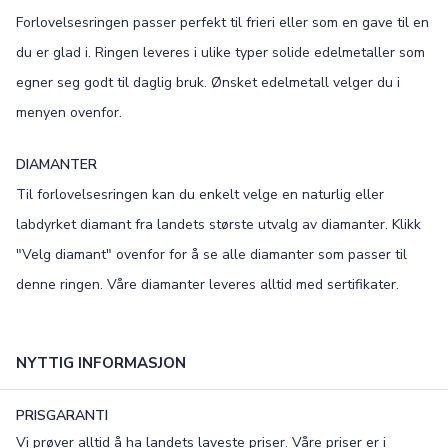
Forlovelsesringen passer perfekt til frieri eller som en gave til en
Old English
Bookman
du er glad i. Ringen leveres i ulike typer solide edelmetaller som
Colonna
Edwardian
egner seg godt til daglig bruk. Ønsket edelmetall velger du i
menyen ovenfor.
Script MT
Corinthia
DIAMANTER
Til forlovelsesringen kan du enkelt velge en naturlig eller
labdyrket diamant fra landets største utvalg av diamanter. Klikk
"Velg diamant" ovenfor for å se alle diamanter som passer til
denne ringen. Våre diamanter leveres alltid med sertifikater.
NYTTIG INFORMASJON
PRISGARANTI
Vi prøver alltid å ha landets laveste priser. Våre priser er i