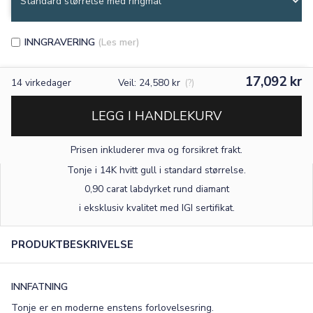
INNGRAVERING
(Les mer)
17,092 kr
14
virkedager
Veil: 24,580 kr
(?)
LEGG I HANDLEKURV
Prisen inkluderer mva og forsikret frakt.
Tonje i 14K hvitt gull
i standard størrelse
.
0,90 carat labdyrket rund diamant
×
i eksklusiv kvalitet med IGI sertifikat.
PRODUKTBESKRIVELSE
TEKST
0
/15
INNFATNING
FONT
Tonje er en moderne enstens forlovelsesring.