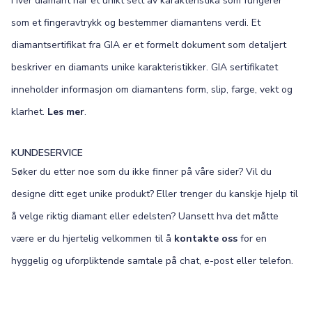
Hver diamant har et unikt sett av karakteristika som fungerer
som et fingeravtrykk og bestemmer diamantens verdi. Et
diamantsertifikat fra GIA er et formelt dokument som detaljert
beskriver en diamants unike karakteristikker. GIA sertifikatet
inneholder informasjon om diamantens form, slip, farge, vekt og
klarhet.
Les mer
.
KUNDESERVICE
Søker du etter noe som du ikke finner på våre sider? Vil du
designe ditt eget unike produkt? Eller trenger du kanskje hjelp til
å velge riktig diamant eller edelsten? Uansett hva det måtte
være er du hjertelig velkommen til å
kontakte oss
for en
hyggelig og uforpliktende samtale på chat, e-post eller telefon.