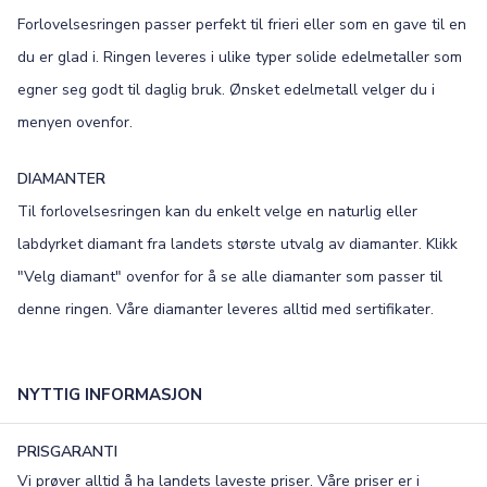
Forlovelsesringen passer perfekt til frieri eller som en gave til en
Old English
Bookman
du er glad i. Ringen leveres i ulike typer solide edelmetaller som
Colonna
Edwardian
egner seg godt til daglig bruk. Ønsket edelmetall velger du i
menyen ovenfor.
Script MT
Corinthia
DIAMANTER
Til forlovelsesringen kan du enkelt velge en naturlig eller
labdyrket diamant fra landets største utvalg av diamanter. Klikk
"Velg diamant" ovenfor for å se alle diamanter som passer til
denne ringen. Våre diamanter leveres alltid med sertifikater.
NYTTIG INFORMASJON
PRISGARANTI
Vi prøver alltid å ha landets laveste priser. Våre priser er i