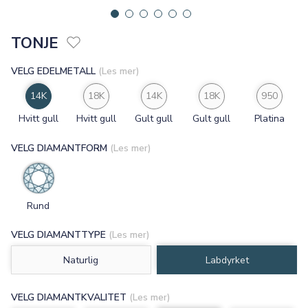
TONJE
VELG EDELMETALL
(Les mer)
14K
18K
14K
18K
950
Hvitt gull
Hvitt gull
Gult gull
Gult gull
Platina
VELG DIAMANTFORM
(Les mer)
Rund
VELG DIAMANTTYPE
(Les mer)
Naturlig
Labdyrket
VELG DIAMANTKVALITET
(Les mer)