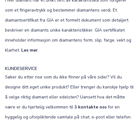
Hver diamant har et unikt sett av karakteristika som fungerer
som et fingeravtrykk og bestemmer diamantens verdi. Et
diamantsertifikat fra GIA er et formelt dokument som detaljert
beskriver en diamants unike karakteristikker. GIA sertifikatet
inneholder informasjon om diamantens form, slip, farge, vekt og
klarhet.
Les mer
.
KUNDESERVICE
Søker du etter noe som du ikke finner på våre sider? Vil du
designe ditt eget unike produkt? Eller trenger du kanskje hjelp til
å velge riktig diamant eller edelsten? Uansett hva det måtte
være er du hjertelig velkommen til å
kontakte oss
for en
hyggelig og uforpliktende samtale på chat, e-post eller telefon.