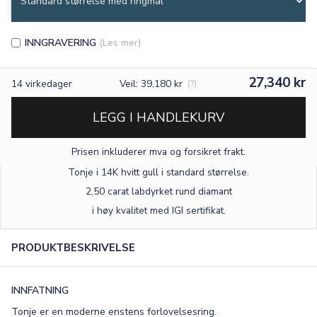
INNGRAVERING
(Les mer)
27,340 kr
14
virkedager
Veil: 39,180 kr
(?)
LEGG I HANDLEKURV
Prisen inkluderer mva og forsikret frakt.
Tonje i 14K hvitt gull
i standard størrelse
.
2,50 carat labdyrket rund diamant
×
i høy kvalitet med IGI sertifikat.
PRODUKTBESKRIVELSE
TEKST
0
/15
INNFATNING
Tonje er en moderne enstens forlovelsesring.
FONT