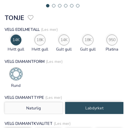
TONJE
VELG EDELMETALL
(Les mer)
14K
18K
14K
18K
950
Hvitt gull
Hvitt gull
Gult gull
Gult gull
Platina
VELG DIAMANTFORM
(Les mer)
Rund
VELG DIAMANTTYPE
(Les mer)
Naturlig
Labdyrket
VELG DIAMANTKVALITET
(Les mer)