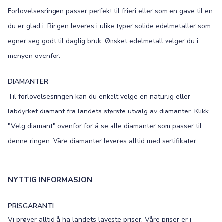
Forlovelsesringen passer perfekt til frieri eller som en gave til en
Old English
Bookman
du er glad i. Ringen leveres i ulike typer solide edelmetaller som
Colonna
Edwardian
egner seg godt til daglig bruk. Ønsket edelmetall velger du i
menyen ovenfor.
Script MT
Corinthia
DIAMANTER
Til forlovelsesringen kan du enkelt velge en naturlig eller
labdyrket diamant fra landets største utvalg av diamanter. Klikk
"Velg diamant" ovenfor for å se alle diamanter som passer til
denne ringen. Våre diamanter leveres alltid med sertifikater.
NYTTIG INFORMASJON
PRISGARANTI
Vi prøver alltid å ha landets laveste priser. Våre priser er i