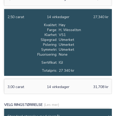
2,50 carat
14 virkedager
27,340 kr
Kvalitet:
Høy
Farge:
H, Wesselton
Klarhet:
VS1
Slipegrad:
Utmerket
Polering:
Utmerket
Symmetri:
Utmerket
Fluorisering:
None
Sertifikat:
IGI
Totalpris:
27 340 kr
3,00 carat
14 virkedager
31,708 kr
VELG RINGSTØRRELSE
(Les mer)