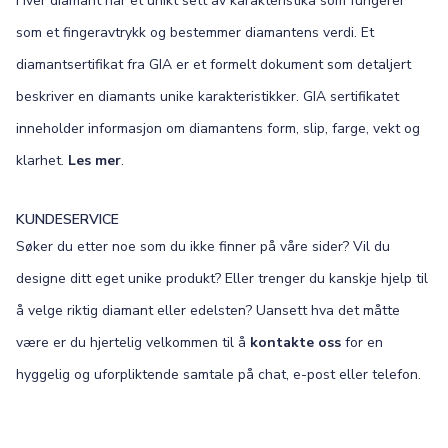
Hver diamant har et unikt sett av karakteristika som fungerer
som et fingeravtrykk og bestemmer diamantens verdi. Et
diamantsertifikat fra GIA er et formelt dokument som detaljert
beskriver en diamants unike karakteristikker. GIA sertifikatet
inneholder informasjon om diamantens form, slip, farge, vekt og
klarhet.
Les mer
.
KUNDESERVICE
Søker du etter noe som du ikke finner på våre sider? Vil du
designe ditt eget unike produkt? Eller trenger du kanskje hjelp til
å velge riktig diamant eller edelsten? Uansett hva det måtte
være er du hjertelig velkommen til å
kontakte oss
for en
hyggelig og uforpliktende samtale på chat, e-post eller telefon.