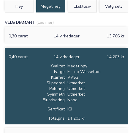
Høy
Meget høy
Eksklusiv
Velg selv
VELG DIAMANT
(Les mer)
0,30 carat
14 virkedager
13,766 kr
0,40 carat
14 virkedager
14,203 kr
Kvalitet:
Meget høy
Farge:
F, Top Wesselton
Klarhet:
VVS2
Slipegrad:
Utmerket
Polering:
Utmerket
Symmetri:
Utmerket
Fluorisering:
None
Sertifikat:
IGI
Totalpris:
14 203 kr