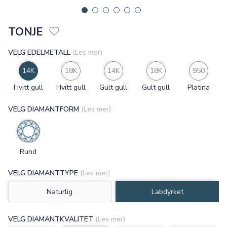
TONJE
VELG EDELMETALL
(Les mer)
14K
18K
14K
18K
950
Hvitt gull
Hvitt gull
Gult gull
Gult gull
Platina
VELG DIAMANTFORM
(Les mer)
Rund
VELG DIAMANTTYPE
(Les mer)
Naturlig
Labdyrket
VELG DIAMANTKVALITET
(Les mer)