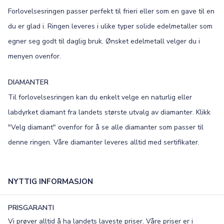
Forlovelsesringen passer perfekt til frieri eller som en gave til en
Old English
Bookman
du er glad i. Ringen leveres i ulike typer solide edelmetaller som
Colonna
Edwardian
egner seg godt til daglig bruk. Ønsket edelmetall velger du i
menyen ovenfor.
Script MT
Corinthia
DIAMANTER
Til forlovelsesringen kan du enkelt velge en naturlig eller
labdyrket diamant fra landets største utvalg av diamanter. Klikk
"Velg diamant" ovenfor for å se alle diamanter som passer til
denne ringen. Våre diamanter leveres alltid med sertifikater.
NYTTIG INFORMASJON
PRISGARANTI
Vi prøver alltid å ha landets laveste priser. Våre priser er i