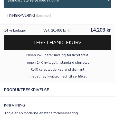
INNGRAVERING
(Les mer)
14,203 kr
14
virkedager
Veil: 20,480 kr
(?)
LEGG I HANDLEKURV
Prisen inkluderer mva og forsikret frakt.
Tonje i 14K hvitt gull
i standard størrelse
.
0,40 carat labdyrket rund diamant
×
i meget høy kvalitet med IGI sertifikat.
PRODUKTBESKRIVELSE
TEKST
0
/15
INNFATNING
FONT
Tonje er en moderne enstens forlovelsesring.