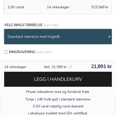
2,00 carat
14 virkedager
515,548 kr
VELG RINGSTØRRELSE
(Les mer)
INNGRAVERING
(Les mer)
21,891 kr
14
virkedager
Veil: 31,380 kr
(?)
LEGG I HANDLEKURV
Prisen inkluderer mva og forsikret frakt.
×
Tonje i 14K hvitt gull
i standard størrelse
.
0,30 carat naturlig rund diamant
TEKST
i eksklusiv kvalitet med GIA sertifikat.