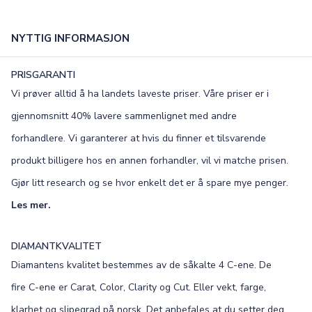
NYTTIG INFORMASJON
PRISGARANTI
Vi prøver alltid å ha landets laveste priser. Våre priser er i
gjennomsnitt 40% lavere sammenlignet med andre
forhandlere. Vi garanterer at hvis du finner et tilsvarende
produkt billigere hos en annen forhandler, vil vi matche prisen.
Gjør litt research og se hvor enkelt det er å spare mye penger.
Les mer.
DIAMANTKVALITET
Diamantens kvalitet bestemmes av de såkalte 4 C-ene. De
fire C-ene er Carat, Color, Clarity og Cut. Eller vekt, farge,
klarhet og slipegrad på norsk. Det anbefales at du setter deg