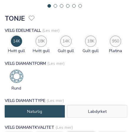
TONJE
VELG EDELMETALL
(Les mer)
14K
18K
14K
18K
950
Hvitt gull
Hvitt gull
Gult gull
Gult gull
Platina
VELG DIAMANTFORM
(Les mer)
Rund
VELG DIAMANTTYPE
(Les mer)
Naturlig
Labdyrket
VELG DIAMANTKVALITET
(Les mer)