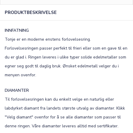
0
/15
PRODUKTBESKRIVELSE
FONT
Old English
Bookman
INNFATNING
Tonje er en moderne enstens forlovelsesring.
Colonna
Edwardian
Forlovelsesringen passer perfekt til frieri eller som en gave til en
Script MT
Corinthia
du er glad i. Ringen leveres i ulike typer solide edelmetaller som
egner seg godt til daglig bruk. Ønsket edelmetall velger du i
menyen ovenfor.
DIAMANTER
Til forlovelsesringen kan du enkelt velge en naturlig eller
labdyrket diamant fra landets største utvalg av diamanter. Klikk
"Velg diamant" ovenfor for å se alle diamanter som passer til
denne ringen. Våre diamanter leveres alltid med sertifikater.