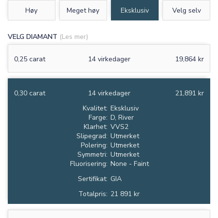
Høy
Meget høy
Eksklusiv
Velg selv
VELG DIAMANT
(Les mer)
0,25 carat
14 virkedager
19,864 kr
0,30 carat
14 virkedager
21,891 kr
Kvalitet:
Eksklusiv
Farge:
D, River
Klarhet:
VVS2
Slipegrad:
Utmerket
Polering:
Utmerket
Symmetri:
Utmerket
Fluorisering:
None - Faint
Sertifikat:
GIA
Totalpris:
21 891 kr