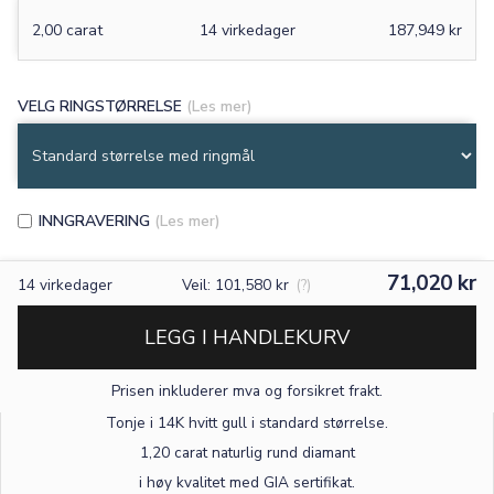
2,00 carat
14 virkedager
187,949 kr
VELG RINGSTØRRELSE
(Les mer)
INNGRAVERING
(Les mer)
71,020 kr
14
virkedager
Veil: 101,580 kr
(?)
LEGG I HANDLEKURV
Prisen inkluderer mva og forsikret frakt.
×
Tonje i 14K hvitt gull
i standard størrelse
.
1,20 carat naturlig rund diamant
TEKST
i høy kvalitet med GIA sertifikat.