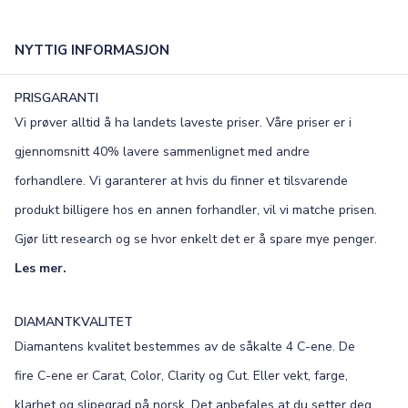
NYTTIG INFORMASJON
PRISGARANTI
Vi prøver alltid å ha landets laveste priser. Våre priser er i
gjennomsnitt 40% lavere sammenlignet med andre
forhandlere. Vi garanterer at hvis du finner et tilsvarende
produkt billigere hos en annen forhandler, vil vi matche prisen.
Gjør litt research og se hvor enkelt det er å spare mye penger.
Les mer.
DIAMANTKVALITET
Diamantens kvalitet bestemmes av de såkalte 4 C-ene. De
fire C-ene er Carat, Color, Clarity og Cut. Eller vekt, farge,
klarhet og slipegrad på norsk. Det anbefales at du setter deg