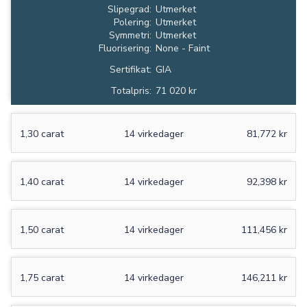
Slipegrad:
Utmerket
Polering:
Utmerket
Symmetri:
Utmerket
Fluorisering:
None - Faint
Sertifikat:
GIA
Totalpris:
71 020 kr
1,30 carat
14 virkedager
81,772 kr
1,40 carat
14 virkedager
92,398 kr
1,50 carat
14 virkedager
111,456 kr
1,75 carat
14 virkedager
146,211 kr