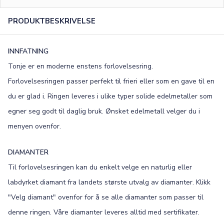
0
/15
PRODUKTBESKRIVELSE
FONT
Old English
Bookman
INNFATNING
Tonje er en moderne enstens forlovelsesring.
Colonna
Edwardian
Forlovelsesringen passer perfekt til frieri eller som en gave til en
Script MT
Corinthia
du er glad i. Ringen leveres i ulike typer solide edelmetaller som
egner seg godt til daglig bruk. Ønsket edelmetall velger du i
menyen ovenfor.
DIAMANTER
Til forlovelsesringen kan du enkelt velge en naturlig eller
labdyrket diamant fra landets største utvalg av diamanter. Klikk
"Velg diamant" ovenfor for å se alle diamanter som passer til
denne ringen. Våre diamanter leveres alltid med sertifikater.