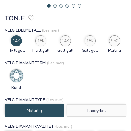
TONJE
VELG EDELMETALL
(Les mer)
14K
18K
14K
18K
950
Hvitt gull
Hvitt gull
Gult gull
Gult gull
Platina
VELG DIAMANTFORM
(Les mer)
Rund
VELG DIAMANTTYPE
(Les mer)
Naturlig
Labdyrket
VELG DIAMANTKVALITET
(Les mer)