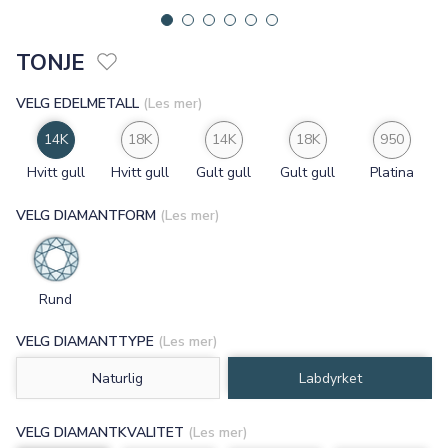
TONJE
VELG EDELMETALL
(Les mer)
14K
18K
14K
18K
950
Hvitt gull
Hvitt gull
Gult gull
Gult gull
Platina
VELG DIAMANTFORM
(Les mer)
Rund
VELG DIAMANTTYPE
(Les mer)
Naturlig
Labdyrket
VELG DIAMANTKVALITET
(Les mer)