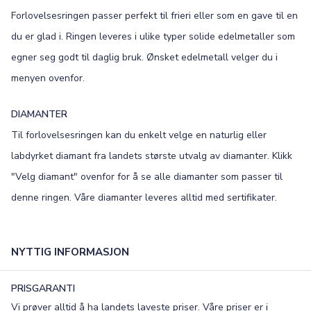
Forlovelsesringen passer perfekt til frieri eller som en gave til en
Old English
Bookman
du er glad i. Ringen leveres i ulike typer solide edelmetaller som
Colonna
Edwardian
egner seg godt til daglig bruk. Ønsket edelmetall velger du i
menyen ovenfor.
Script MT
Corinthia
DIAMANTER
Til forlovelsesringen kan du enkelt velge en naturlig eller
labdyrket diamant fra landets største utvalg av diamanter. Klikk
"Velg diamant" ovenfor for å se alle diamanter som passer til
denne ringen. Våre diamanter leveres alltid med sertifikater.
NYTTIG INFORMASJON
PRISGARANTI
Vi prøver alltid å ha landets laveste priser. Våre priser er i