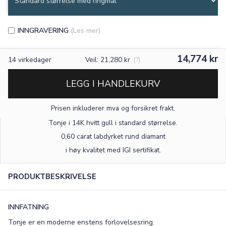
INNGRAVERING
(Les mer)
14,774 kr
14
virkedager
Veil: 21,280 kr
(?)
LEGG I HANDLEKURV
Prisen inkluderer mva og forsikret frakt.
Tonje i 14K hvitt gull
i standard størrelse
.
0,60 carat labdyrket rund diamant
×
i høy kvalitet med IGI sertifikat.
PRODUKTBESKRIVELSE
TEKST
0
/15
INNFATNING
FONT
Tonje er en moderne enstens forlovelsesring.