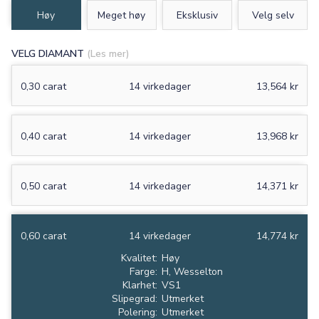
Høy
Meget høy
Eksklusiv
Velg selv
VELG DIAMANT
(Les mer)
0,30 carat
14 virkedager
13,564 kr
0,40 carat
14 virkedager
13,968 kr
0,50 carat
14 virkedager
14,371 kr
0,60 carat
14 virkedager
14,774 kr
Kvalitet:
Høy
Farge:
H, Wesselton
Klarhet:
VS1
Slipegrad:
Utmerket
Polering:
Utmerket