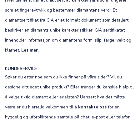
Hver diamant har et unikt sett av karakteristika som fungerer
som et fingeravtrykk og bestemmer diamantens verdi. Et
diamantsertifikat fra GIA er et formelt dokument som detaljert
beskriver en diamants unike karakteristikker. GIA sertifikatet
inneholder informasjon om diamantens form, slip, farge, vekt og
klarhet.
Les mer
.
KUNDESERVICE
Søker du etter noe som du ikke finner på våre sider? Vil du
designe ditt eget unike produkt? Eller trenger du kanskje hjelp til
å velge riktig diamant eller edelsten? Uansett hva det måtte
være er du hjertelig velkommen til å
kontakte oss
for en
hyggelig og uforpliktende samtale på chat, e-post eller telefon.