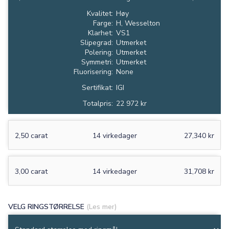
Kvalitet:
Høy
Farge:
H, Wesselton
Klarhet:
VS1
Slipegrad:
Utmerket
Polering:
Utmerket
Symmetri:
Utmerket
Fluorisering:
None
Sertifikat:
IGI
Totalpris:
22 972 kr
2,50 carat
14 virkedager
27,340 kr
3,00 carat
14 virkedager
31,708 kr
VELG RINGSTØRRELSE
(Les mer)