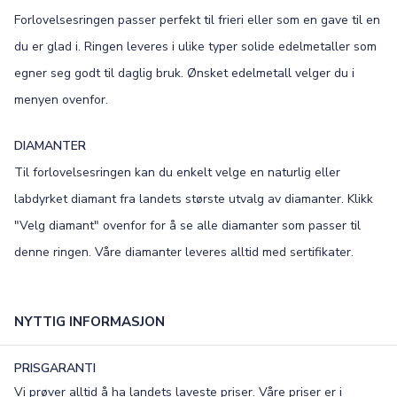
Forlovelsesringen passer perfekt til frieri eller som en gave til en
Old English
Bookman
du er glad i. Ringen leveres i ulike typer solide edelmetaller som
Colonna
Edwardian
egner seg godt til daglig bruk. Ønsket edelmetall velger du i
menyen ovenfor.
Script MT
Corinthia
DIAMANTER
Til forlovelsesringen kan du enkelt velge en naturlig eller
labdyrket diamant fra landets største utvalg av diamanter. Klikk
"Velg diamant" ovenfor for å se alle diamanter som passer til
denne ringen. Våre diamanter leveres alltid med sertifikater.
NYTTIG INFORMASJON
PRISGARANTI
Vi prøver alltid å ha landets laveste priser. Våre priser er i