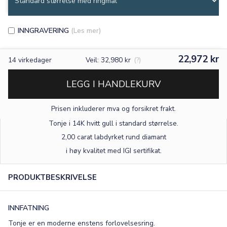
INNGRAVERING
(Les mer)
22,972 kr
14
virkedager
Veil: 32,980 kr
(?)
LEGG I HANDLEKURV
Prisen inkluderer mva og forsikret frakt.
Tonje i 14K hvitt gull
i standard størrelse
.
2,00 carat labdyrket rund diamant
×
i høy kvalitet med IGI sertifikat.
PRODUKTBESKRIVELSE
TEKST
0
/15
INNFATNING
Tonje er en moderne enstens forlovelsesring.
FONT