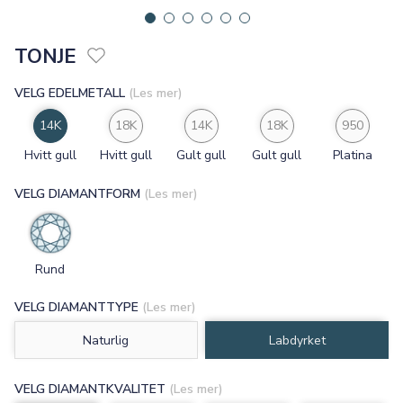
TONJE
VELG EDELMETALL
(Les mer)
14K
18K
14K
18K
950
Hvitt gull
Hvitt gull
Gult gull
Gult gull
Platina
VELG DIAMANTFORM
(Les mer)
Rund
VELG DIAMANTTYPE
(Les mer)
Naturlig
Labdyrket
VELG DIAMANTKVALITET
(Les mer)