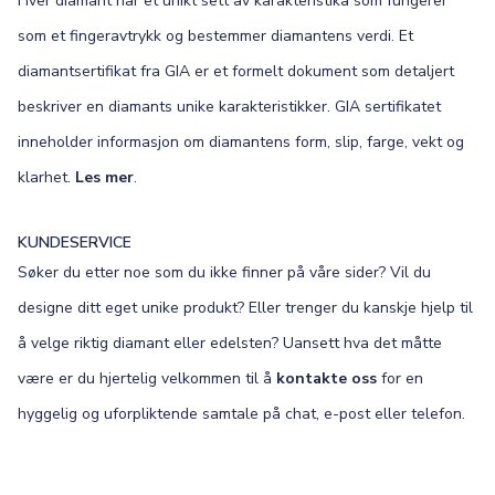
Hver diamant har et unikt sett av karakteristika som fungerer
som et fingeravtrykk og bestemmer diamantens verdi. Et
diamantsertifikat fra GIA er et formelt dokument som detaljert
beskriver en diamants unike karakteristikker. GIA sertifikatet
inneholder informasjon om diamantens form, slip, farge, vekt og
klarhet.
Les mer
.
KUNDESERVICE
Søker du etter noe som du ikke finner på våre sider? Vil du
designe ditt eget unike produkt? Eller trenger du kanskje hjelp til
å velge riktig diamant eller edelsten? Uansett hva det måtte
være er du hjertelig velkommen til å
kontakte oss
for en
hyggelig og uforpliktende samtale på chat, e-post eller telefon.