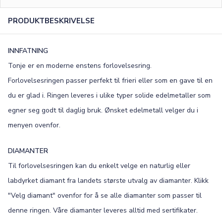
0
/15
PRODUKTBESKRIVELSE
FONT
Old English
Bookman
INNFATNING
Tonje er en moderne enstens forlovelsesring.
Colonna
Edwardian
Forlovelsesringen passer perfekt til frieri eller som en gave til en
Script MT
Corinthia
du er glad i. Ringen leveres i ulike typer solide edelmetaller som
egner seg godt til daglig bruk. Ønsket edelmetall velger du i
menyen ovenfor.
DIAMANTER
Til forlovelsesringen kan du enkelt velge en naturlig eller
labdyrket diamant fra landets største utvalg av diamanter. Klikk
"Velg diamant" ovenfor for å se alle diamanter som passer til
denne ringen. Våre diamanter leveres alltid med sertifikater.