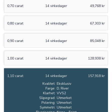
0,70 carat
14 virkedager
49,768 kr
0,80 carat
14 virkedager
67,303 kr
0,90 carat
14 virkedager
85,048 kr
1,00 carat
14 virkedager
128,938 kr
1,10 carat
14 virkedager
157,918 kr
Kvalitet:
Eksklusiv
Farge:
D, River
Klarhet:
VVS2
Slipegrad:
Utmerket
Polering:
Utmerket
Symmetri:
Utmerket