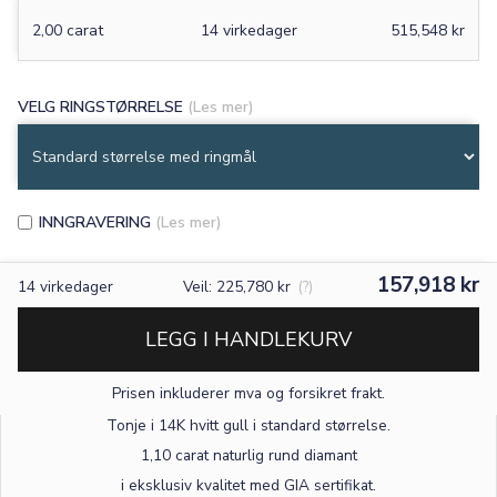
2,00 carat
14 virkedager
515,548 kr
VELG RINGSTØRRELSE
(Les mer)
INNGRAVERING
(Les mer)
157,918 kr
14
virkedager
Veil: 225,780 kr
(?)
LEGG I HANDLEKURV
Prisen inkluderer mva og forsikret frakt.
×
Tonje i 14K hvitt gull
i standard størrelse
.
1,10 carat naturlig rund diamant
TEKST
i eksklusiv kvalitet med GIA sertifikat.