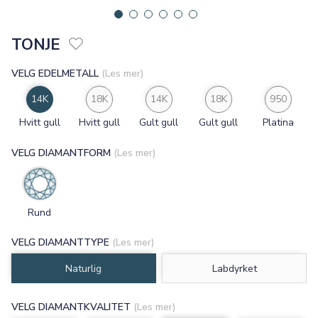
TONJE
VELG EDELMETALL
(Les mer)
14K
18K
14K
18K
950
Hvitt gull
Hvitt gull
Gult gull
Gult gull
Platina
VELG DIAMANTFORM
(Les mer)
Rund
VELG DIAMANTTYPE
(Les mer)
Naturlig
Labdyrket
VELG DIAMANTKVALITET
(Les mer)