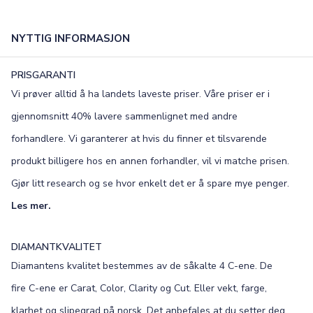
NYTTIG INFORMASJON
PRISGARANTI
Vi prøver alltid å ha landets laveste priser. Våre priser er i
gjennomsnitt 40% lavere sammenlignet med andre
forhandlere. Vi garanterer at hvis du finner et tilsvarende
produkt billigere hos en annen forhandler, vil vi matche prisen.
Gjør litt research og se hvor enkelt det er å spare mye penger.
Les mer.
DIAMANTKVALITET
Diamantens kvalitet bestemmes av de såkalte 4 C-ene. De
fire C-ene er Carat, Color, Clarity og Cut. Eller vekt, farge,
klarhet og slipegrad på norsk. Det anbefales at du setter deg