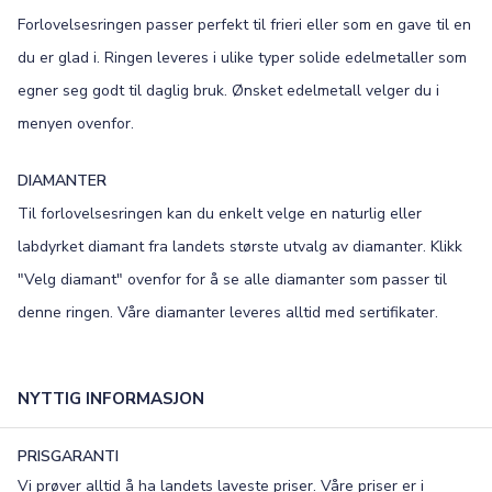
Forlovelsesringen passer perfekt til frieri eller som en gave til en
Old English
Bookman
du er glad i. Ringen leveres i ulike typer solide edelmetaller som
Colonna
Edwardian
egner seg godt til daglig bruk. Ønsket edelmetall velger du i
menyen ovenfor.
Script MT
Corinthia
DIAMANTER
Til forlovelsesringen kan du enkelt velge en naturlig eller
labdyrket diamant fra landets største utvalg av diamanter. Klikk
"Velg diamant" ovenfor for å se alle diamanter som passer til
denne ringen. Våre diamanter leveres alltid med sertifikater.
NYTTIG INFORMASJON
PRISGARANTI
Vi prøver alltid å ha landets laveste priser. Våre priser er i