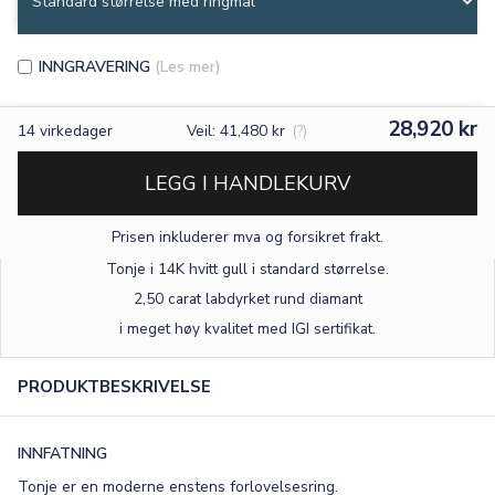
INNGRAVERING
(Les mer)
28,920 kr
14
virkedager
Veil: 41,480 kr
(?)
LEGG I HANDLEKURV
Prisen inkluderer mva og forsikret frakt.
Tonje i 14K hvitt gull
i standard størrelse
.
2,50 carat labdyrket rund diamant
×
i meget høy kvalitet med IGI sertifikat.
PRODUKTBESKRIVELSE
TEKST
0
/15
INNFATNING
Tonje er en moderne enstens forlovelsesring.
FONT