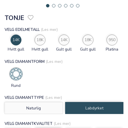
TONJE
VELG EDELMETALL
(Les mer)
14K
18K
14K
18K
950
Hvitt gull
Hvitt gull
Gult gull
Gult gull
Platina
VELG DIAMANTFORM
(Les mer)
Rund
VELG DIAMANTTYPE
(Les mer)
Naturlig
Labdyrket
VELG DIAMANTKVALITET
(Les mer)