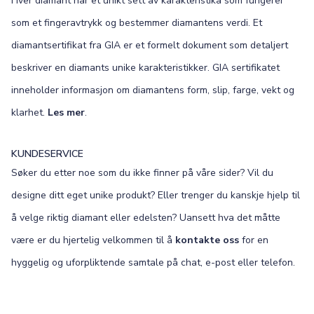
Hver diamant har et unikt sett av karakteristika som fungerer
som et fingeravtrykk og bestemmer diamantens verdi. Et
diamantsertifikat fra GIA er et formelt dokument som detaljert
beskriver en diamants unike karakteristikker. GIA sertifikatet
inneholder informasjon om diamantens form, slip, farge, vekt og
klarhet.
Les mer
.
KUNDESERVICE
Søker du etter noe som du ikke finner på våre sider? Vil du
designe ditt eget unike produkt? Eller trenger du kanskje hjelp til
å velge riktig diamant eller edelsten? Uansett hva det måtte
være er du hjertelig velkommen til å
kontakte oss
for en
hyggelig og uforpliktende samtale på chat, e-post eller telefon.