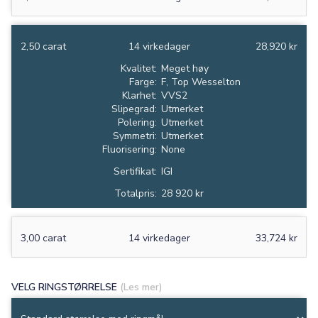
2,50 carat
14 virkedager
28,920 kr
Kvalitet:
Meget høy
Farge:
F, Top Wesselton
Klarhet:
VVS2
Slipegrad:
Utmerket
Polering:
Utmerket
Symmetri:
Utmerket
Fluorisering:
None
Sertifikat:
IGI
Totalpris:
28 920 kr
3,00 carat
14 virkedager
33,724 kr
VELG RINGSTØRRELSE
(Les mer)