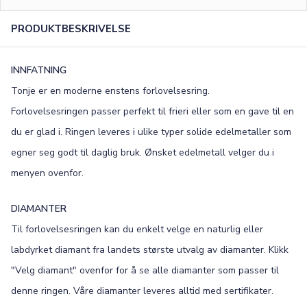
0
/15
PRODUKTBESKRIVELSE
FONT
Old English
Bookman
INNFATNING
Tonje er en moderne enstens forlovelsesring.
Colonna
Edwardian
Forlovelsesringen passer perfekt til frieri eller som en gave til en
Script MT
Corinthia
du er glad i. Ringen leveres i ulike typer solide edelmetaller som
egner seg godt til daglig bruk. Ønsket edelmetall velger du i
menyen ovenfor.
DIAMANTER
Til forlovelsesringen kan du enkelt velge en naturlig eller
labdyrket diamant fra landets største utvalg av diamanter. Klikk
"Velg diamant" ovenfor for å se alle diamanter som passer til
denne ringen. Våre diamanter leveres alltid med sertifikater.