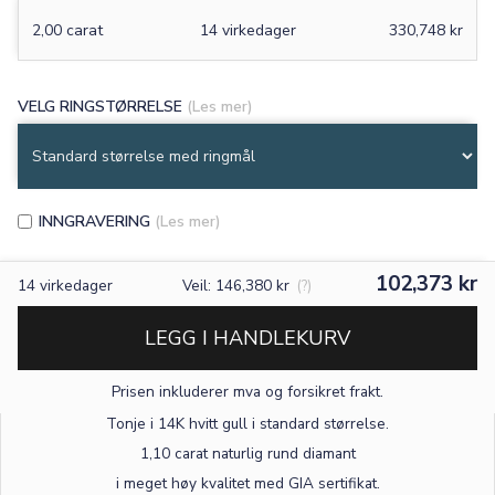
2,00 carat
14 virkedager
330,748 kr
VELG RINGSTØRRELSE
(Les mer)
INNGRAVERING
(Les mer)
102,373 kr
14
virkedager
Veil: 146,380 kr
(?)
LEGG I HANDLEKURV
Prisen inkluderer mva og forsikret frakt.
×
Tonje i 14K hvitt gull
i standard størrelse
.
1,10 carat naturlig rund diamant
TEKST
i meget høy kvalitet med GIA sertifikat.