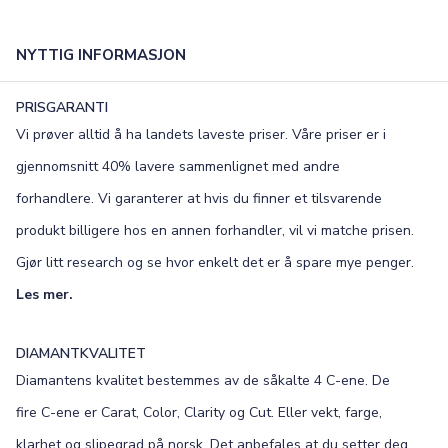
NYTTIG INFORMASJON
PRISGARANTI
Vi prøver alltid å ha landets laveste priser. Våre priser er i
gjennomsnitt 40% lavere sammenlignet med andre
forhandlere. Vi garanterer at hvis du finner et tilsvarende
produkt billigere hos en annen forhandler, vil vi matche prisen.
Gjør litt research og se hvor enkelt det er å spare mye penger.
Les mer.
DIAMANTKVALITET
Diamantens kvalitet bestemmes av de såkalte 4 C-ene. De
fire C-ene er Carat, Color, Clarity og Cut. Eller vekt, farge,
klarhet og slipegrad på norsk. Det anbefales at du setter deg