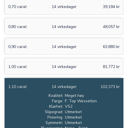
0,70 carat
14 virkedager
39,184 kr
0,80 carat
14 virkedager
48,057 kr
0,90 carat
14 virkedager
63,880 kr
1,00 carat
14 virkedager
81,772 kr
1,10 carat
14 virkedager
102,373 kr
Kvalitet:
Meget høy
Farge:
F, Top Wesselton
Klarhet:
VS2
Slipegrad:
Utmerket
Polering:
Utmerket
Symmetri:
Utmerket