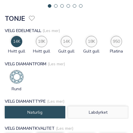
TONJE
VELG EDELMETALL
(Les mer)
14K
18K
14K
18K
950
Hvitt gull
Hvitt gull
Gult gull
Gult gull
Platina
VELG DIAMANTFORM
(Les mer)
Rund
VELG DIAMANTTYPE
(Les mer)
Naturlig
Labdyrket
VELG DIAMANTKVALITET
(Les mer)