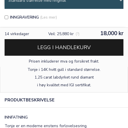
INNGRAVERING
(Les mer)
18,000 kr
14
virkedager
Veil: 25,880 kr
(?)
LEGG I HANDLEKURV
Prisen inkluderer mva og forsikret frakt.
Tonje i 14K hvitt gull
i standard størrelse
.
1,25 carat labdyrket rund diamant
×
i høy kvalitet med IGI sertifikat.
PRODUKTBESKRIVELSE
TEKST
0
/15
INNFATNING
Tonje er en moderne enstens forlovelsesring.
FONT