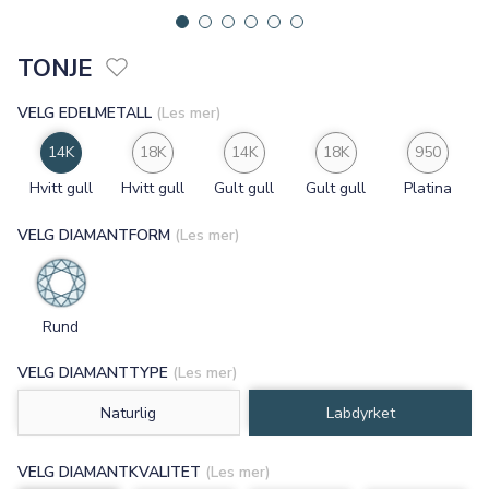
TONJE
VELG EDELMETALL
(Les mer)
14K
18K
14K
18K
950
Hvitt gull
Hvitt gull
Gult gull
Gult gull
Platina
VELG DIAMANTFORM
(Les mer)
Rund
VELG DIAMANTTYPE
(Les mer)
Naturlig
Labdyrket
VELG DIAMANTKVALITET
(Les mer)