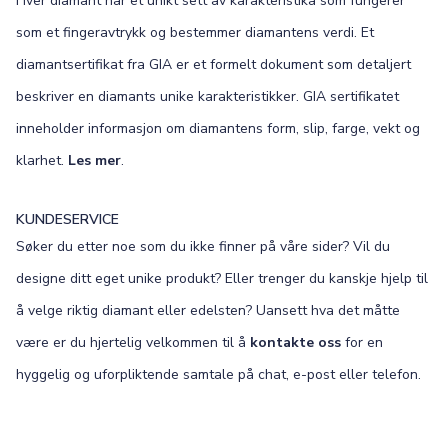
Hver diamant har et unikt sett av karakteristika som fungerer
som et fingeravtrykk og bestemmer diamantens verdi. Et
diamantsertifikat fra GIA er et formelt dokument som detaljert
beskriver en diamants unike karakteristikker. GIA sertifikatet
inneholder informasjon om diamantens form, slip, farge, vekt og
klarhet.
Les mer
.
KUNDESERVICE
Søker du etter noe som du ikke finner på våre sider? Vil du
designe ditt eget unike produkt? Eller trenger du kanskje hjelp til
å velge riktig diamant eller edelsten? Uansett hva det måtte
være er du hjertelig velkommen til å
kontakte oss
for en
hyggelig og uforpliktende samtale på chat, e-post eller telefon.