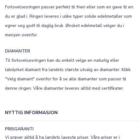
Forlovelsesringen passer perfekt til frieri eller som en gave til en
Old English
Bookman
du er glad i. Ringen leveres i ulike typer solide edelmetaller som
Colonna
Edwardian
egner seg godt til daglig bruk. Ønsket edelmetall velger du i
menyen ovenfor.
Script MT
Corinthia
DIAMANTER
Til forlovelsesringen kan du enkelt velge en naturlig eller
labdyrket diamant fra landets største utvalg av diamanter. Klikk
"Velg diamant" ovenfor for å se alle diamanter som passer til
denne ringen. Våre diamanter leveres alltid med sertifikater.
NYTTIG INFORMASJON
PRISGARANTI
Vi prøver alltid å ha landets laveste priser. Våre priser er i