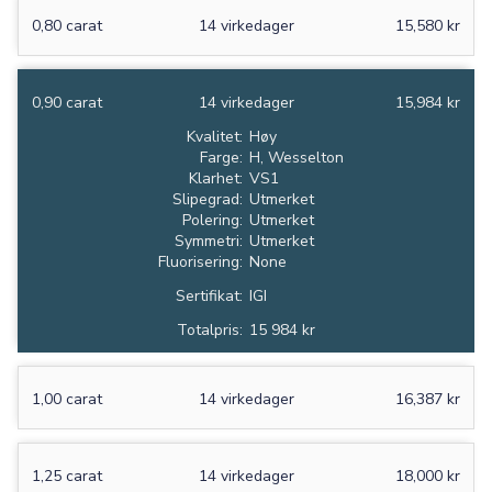
0,80 carat
14 virkedager
15,580 kr
0,90 carat
14 virkedager
15,984 kr
Kvalitet:
Høy
Farge:
H, Wesselton
Klarhet:
VS1
Slipegrad:
Utmerket
Polering:
Utmerket
Symmetri:
Utmerket
Fluorisering:
None
Sertifikat:
IGI
Totalpris:
15 984 kr
1,00 carat
14 virkedager
16,387 kr
1,25 carat
14 virkedager
18,000 kr