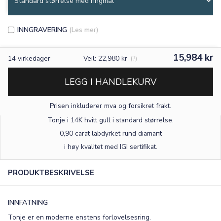
INNGRAVERING
(Les mer)
15,984 kr
14
virkedager
Veil: 22,980 kr
(?)
LEGG I HANDLEKURV
Prisen inkluderer mva og forsikret frakt.
Tonje i 14K hvitt gull
i standard størrelse
.
0,90 carat labdyrket rund diamant
×
i høy kvalitet med IGI sertifikat.
PRODUKTBESKRIVELSE
TEKST
0
/15
INNFATNING
Tonje er en moderne enstens forlovelsesring.
FONT