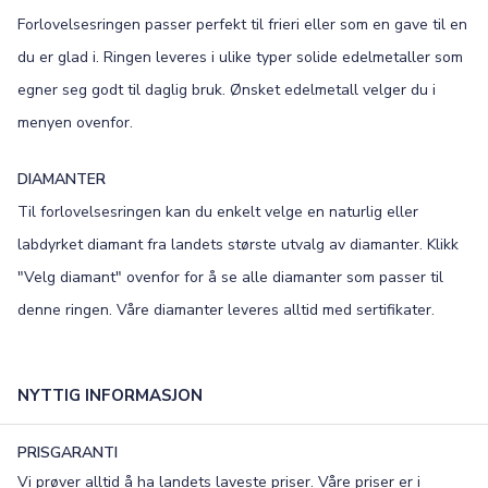
Forlovelsesringen passer perfekt til frieri eller som en gave til en
Old English
Bookman
du er glad i. Ringen leveres i ulike typer solide edelmetaller som
Colonna
Edwardian
egner seg godt til daglig bruk. Ønsket edelmetall velger du i
menyen ovenfor.
Script MT
Corinthia
DIAMANTER
Til forlovelsesringen kan du enkelt velge en naturlig eller
labdyrket diamant fra landets største utvalg av diamanter. Klikk
"Velg diamant" ovenfor for å se alle diamanter som passer til
denne ringen. Våre diamanter leveres alltid med sertifikater.
NYTTIG INFORMASJON
PRISGARANTI
Vi prøver alltid å ha landets laveste priser. Våre priser er i