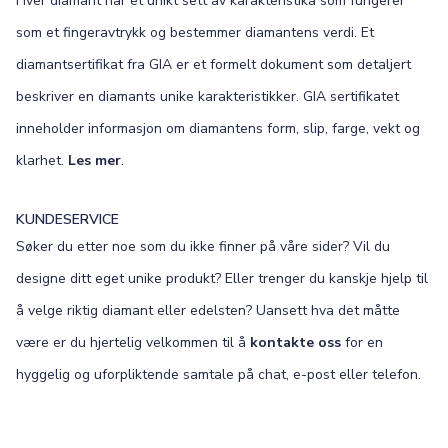
Hver diamant har et unikt sett av karakteristika som fungerer
som et fingeravtrykk og bestemmer diamantens verdi. Et
diamantsertifikat fra GIA er et formelt dokument som detaljert
beskriver en diamants unike karakteristikker. GIA sertifikatet
inneholder informasjon om diamantens form, slip, farge, vekt og
klarhet.
Les mer
.
KUNDESERVICE
Søker du etter noe som du ikke finner på våre sider? Vil du
designe ditt eget unike produkt? Eller trenger du kanskje hjelp til
å velge riktig diamant eller edelsten? Uansett hva det måtte
være er du hjertelig velkommen til å
kontakte oss
for en
hyggelig og uforpliktende samtale på chat, e-post eller telefon.