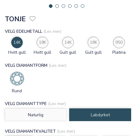
TONJE
VELG EDELMETALL
(Les mer)
14K
18K
14K
18K
950
Hvitt gull
Hvitt gull
Gult gull
Gult gull
Platina
VELG DIAMANTFORM
(Les mer)
Rund
VELG DIAMANTTYPE
(Les mer)
Naturlig
Labdyrket
VELG DIAMANTKVALITET
(Les mer)