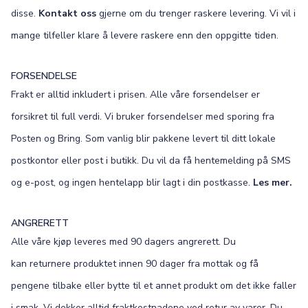
disse.
Kontakt oss
gjerne om du trenger raskere levering. Vi vil i
mange tilfeller klare å levere raskere enn den oppgitte tiden.
FORSENDELSE
Frakt er alltid inkludert i prisen. Alle våre forsendelser er
forsikret til full verdi. Vi bruker forsendelser med sporing fra
Posten og Bring. Som vanlig blir pakkene levert til ditt lokale
postkontor eller post i butikk. Du vil da få hentemelding på SMS
og e-post, og ingen hentelapp blir lagt i din postkasse.
Les mer.
ANGRERETT
Alle våre kjøp leveres med 90 dagers angrerett. Du
kan returnere produktet innen 90 dager fra mottak og få
pengene tilbake eller bytte til et annet produkt om det ikke faller
i smak. Vi dekker alltid fraktkostnadene ved retur av varer. Du