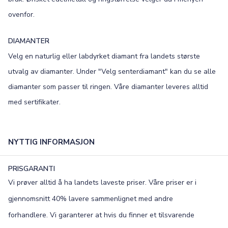
ovenfor.
×
DIAMANTER
TEKST
Velg en naturlig eller labdyrket diamant fra landets største
0
/15
utvalg av diamanter. Under "Velg senterdiamant" kan du se alle
diamanter som passer til ringen. Våre diamanter leveres alltid
FONT
med sertifikater.
Old English
Bookman
Colonna
Edwardian
NYTTIG INFORMASJON
Script MT
Corinthia
PRISGARANTI
Vi prøver alltid å ha landets laveste priser. Våre priser er i
gjennomsnitt 40% lavere sammenlignet med andre
forhandlere. Vi garanterer at hvis du finner et tilsvarende