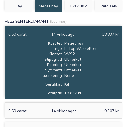
Høy
Meget høy
Eksklusiv
Velg selv
VELG SENTERDIAMANT
(Les mer)
0,50 carat
14 virkedager
18,837 kr
Kvalitet:
Meget høy
Farge:
F, Top Wesselton
Klarhet:
VVS2
Slipegrad:
Utmerket
Polering:
Utmerket
Symmetri:
Utmerket
Fluorisering:
None
Sertifikat:
IGI
Totalpris:
18 837 kr
0,60 carat
14 virkedager
19,307 kr