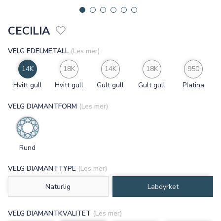
CECILIA
VELG EDELMETALL
(Les mer)
14K
18K
14K
18K
950
Hvitt gull
Hvitt gull
Gult gull
Gult gull
Platina
VELG DIAMANTFORM
(Les mer)
Rund
VELG DIAMANTTYPE
(Les mer)
Naturlig
Labdyrket
VELG DIAMANTKVALITET
(Les mer)