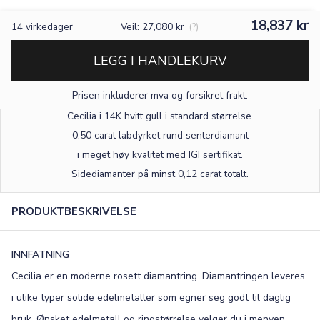
18,837 kr
14
virkedager
Veil: 27,080 kr
(?)
LEGG I HANDLEKURV
Prisen inkluderer mva og forsikret frakt.
Cecilia i 14K hvitt gull
i standard størrelse
.
0,50 carat labdyrket rund senterdiamant
i meget høy kvalitet med IGI sertifikat.
Sidediamanter på minst 0,12 carat totalt.
PRODUKTBESKRIVELSE
INNFATNING
Cecilia er en moderne rosett diamantring. Diamantringen leveres
i ulike typer solide edelmetaller som egner seg godt til daglig
bruk. Ønsket edelmetall og ringstørrelse velger du i menyen