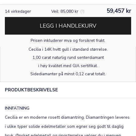
59,457 kr
14
virkedager
Veil: 85,080 kr
(?)
LEGG I HANDLEKURV
Prisen inkluderer mva og forsikret frakt.
Cecilia i 14K hvitt gull
i standard størrelse
.
1,00 carat naturlig rund senterdiamant
i høy kvalitet med GIA sertifikat.
Sidediamanter på minst 0,12 carat totalt.
PRODUKTBESKRIVELSE
INNFATNING
Cecilia er en moderne rosett diamantring. Diamantringen leveres
i ulike typer solide edelmetaller som egner seg godt til daglig
bruk. Ønsket edelmetall og ringstørrelse velger du i menyen