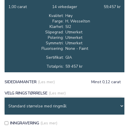
1,00 carat
14 virkedager
59,457 kr
Kvalitet:
Høy
Farge:
H, Wesselton
Klarhet:
SI2
Slipegrad:
Utmerket
Polering:
Utmerket
Symmetri:
Utmerket
Fluorisering:
None - Faint
Sertifikat:
GIA
Totalpris:
59 457 kr
SIDEDIAMANTER
(Les mer)
Minst 0,12 carat
VELG RINGSTØRRELSE
(Les mer)
INNGRAVERING
(Les mer)