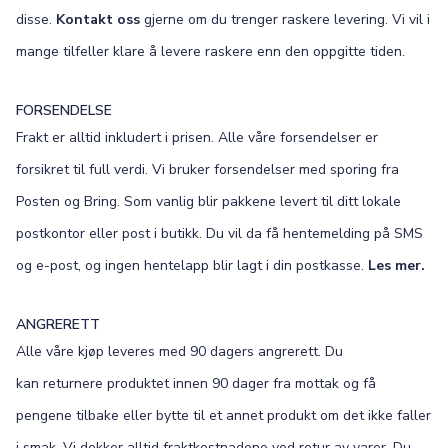
disse.
Kontakt oss
gjerne om du trenger raskere levering. Vi vil i
mange tilfeller klare å levere raskere enn den oppgitte tiden.
FORSENDELSE
Frakt er alltid inkludert i prisen. Alle våre forsendelser er
forsikret til full verdi. Vi bruker forsendelser med sporing fra
Posten og Bring. Som vanlig blir pakkene levert til ditt lokale
postkontor eller post i butikk. Du vil da få hentemelding på SMS
og e-post, og ingen hentelapp blir lagt i din postkasse.
Les mer.
ANGRERETT
Alle våre kjøp leveres med 90 dagers angrerett. Du
kan returnere produktet innen 90 dager fra mottak og få
pengene tilbake eller bytte til et annet produkt om det ikke faller
i smak. Vi dekker alltid fraktkostnadene ved retur av varer. Du