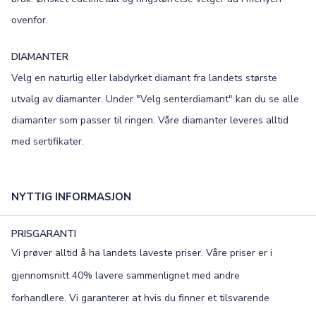
ovenfor.
×
DIAMANTER
TEKST
Velg en naturlig eller labdyrket diamant fra landets største
0
/15
utvalg av diamanter. Under "Velg senterdiamant" kan du se alle
diamanter som passer til ringen. Våre diamanter leveres alltid
FONT
med sertifikater.
Old English
Bookman
Colonna
Edwardian
NYTTIG INFORMASJON
Script MT
Corinthia
PRISGARANTI
Vi prøver alltid å ha landets laveste priser. Våre priser er i
gjennomsnitt 40% lavere sammenlignet med andre
forhandlere. Vi garanterer at hvis du finner et tilsvarende