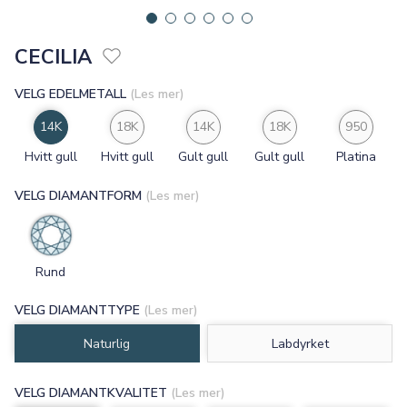
CECILIA
VELG EDELMETALL
(Les mer)
14K
18K
14K
18K
950
Hvitt gull
Hvitt gull
Gult gull
Gult gull
Platina
VELG DIAMANTFORM
(Les mer)
Rund
VELG DIAMANTTYPE
(Les mer)
Naturlig
Labdyrket
VELG DIAMANTKVALITET
(Les mer)