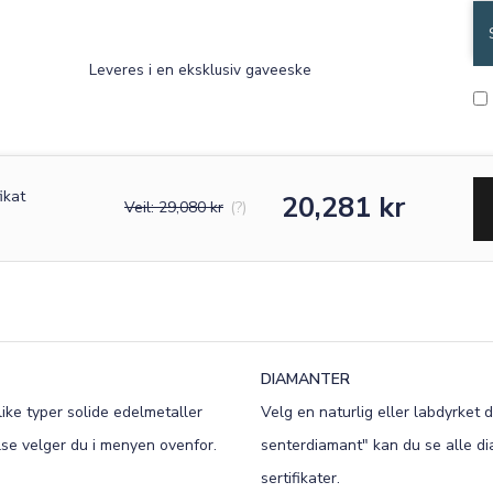
T
Old English
Bookman
Leveres i en eksklusiv gaveeske
Colonna
Edwardian
Script MT
Corinthia
ikat
20,281 kr
Veil: 29,080 kr
(?)
DIAMANTER
ike typer solide edelmetaller
Velg en naturlig eller labdyrket 
lse velger du i menyen ovenfor.
senterdiamant" kan du se alle di
sertifikater.