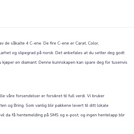
 de såkalte 4 C-ene. De fire C-ene er Carat, Color,
, klarhet og slipegrad på norsk. Det anbefales at du setter deg godt
du kjøper en diamant. Denne kunnskapen kan spare deg for tusenvis
Alle våre forsendelser er forsikret til full verdi. Vi bruker
en og Bring. Som vanlig blir pakkene levert til ditt lokale
u vil da få hentemelding på SMS og e-post, og ingen hentelapp blir