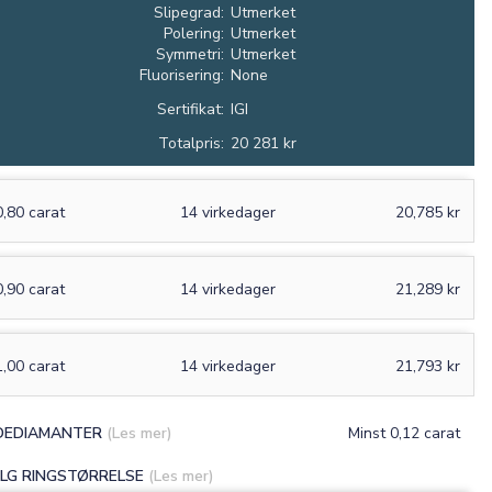
Slipegrad:
Utmerket
Polering:
Utmerket
Symmetri:
Utmerket
Fluorisering:
None
Sertifikat:
IGI
Totalpris:
20 281 kr
0,80 carat
14 virkedager
20,785 kr
0,90 carat
14 virkedager
21,289 kr
×
1,00 carat
14 virkedager
21,793 kr
DEDIAMANTER
(Les mer)
Minst 0,12 carat
0
/15
LG RINGSTØRRELSE
(Les mer)