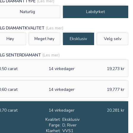
LG DIAMANTTYPE
(Les mer)
Naturlig
Labdyrket
LG DIAMANTKVALITET
(Les mer)
Høy
Meget høy
Eksklusiv
Velg selv
LG SENTERDIAMANT
(Les mer)
0,50 carat
14 virkedager
19,273 kr
0,60 carat
14 virkedager
19,777 kr
0,70 carat
14 virkedager
20,281 kr
Kvalitet:
Eksklusiv
Farge:
D, River
Klarhet:
VVS1