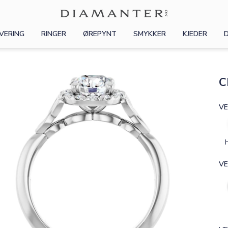
VERING
RINGER
ØREPYNT
SMYKKER
KJEDER
C
VE
VE