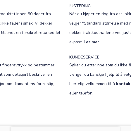
JUSTERING
roduktet innen 90 dager fra
Når du kjøper en ring fra oss inklu
ikke faller i smak. Vi dekker
velger "Standard størrelse med ri
 tilsendt en forsikret returseddel
dekker fraktkostnadene ved juster
e-post.
Les mer
.
KUNDESERVICE
et fingeravtrykk og bestemmer
Søker du etter noe som du ikke fi
nt som detaljert beskriver en
trenger du kanskje hjelp til å ve
sjon om diamantens form, slip,
hjertelig velkommen til å
kontak
eller telefon.