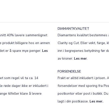
DIAMANTKVALITET
omsnitt 40% lavere sammenlignet
Diamantens kvalitet bestemmes av
de produkt billigere hos en annen
Clarity og Cut. Eller vekt, farge
t det er å spare mye penger.
Les
inn i begrepenes betydning før 
av kroner.
Les mer
.
FORSENDELSE
et som regel vil ta ca. 14
Frakt er alltid inkludert i prisen. 
e røde dager ikke er inkludert i
forsendelser med sporing fra Post
nge tilfeller klare å levere
postkontor eller post i butikk. D
lagt i din postkasse.
Les mer.