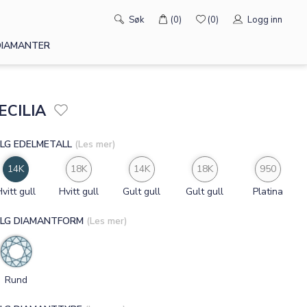
×
×
Søk
(0)
(0)
Logg inn
DIAMANTER
ECILIA
LG EDELMETALL
(Les mer)
14K
18K
14K
18K
950
Hvitt gull
Hvitt gull
Gult gull
Gult gull
Platina
LG DIAMANTFORM
(Les mer)
Rund