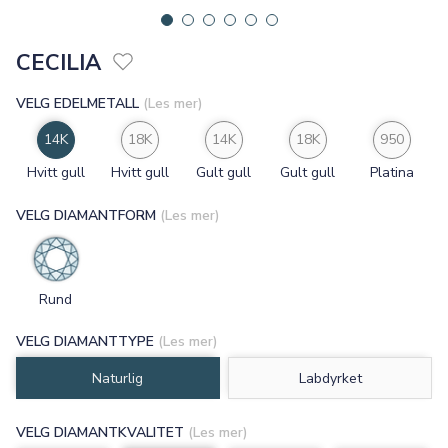
CECILIA
VELG EDELMETALL
(Les mer)
14K
18K
14K
18K
950
Hvitt gull
Hvitt gull
Gult gull
Gult gull
Platina
VELG DIAMANTFORM
(Les mer)
Rund
VELG DIAMANTTYPE
(Les mer)
Naturlig
Labdyrket
VELG DIAMANTKVALITET
(Les mer)