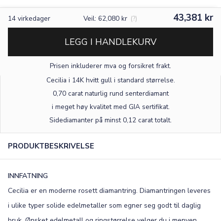
43,381 kr
14
virkedager
Veil: 62,080 kr
(?)
LEGG I HANDLEKURV
Prisen inkluderer mva og forsikret frakt.
Cecilia i 14K hvitt gull
i standard størrelse
.
0,70 carat naturlig rund senterdiamant
i meget høy kvalitet med GIA sertifikat.
Sidediamanter på minst 0,12 carat totalt.
PRODUKTBESKRIVELSE
INNFATNING
Cecilia er en moderne rosett diamantring. Diamantringen leveres
i ulike typer solide edelmetaller som egner seg godt til daglig
bruk. Ønsket edelmetall og ringstørrelse velger du i menyen