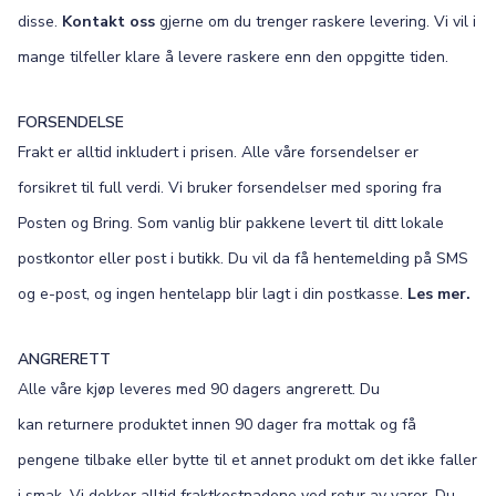
disse.
Kontakt oss
gjerne om du trenger raskere levering. Vi vil i
mange tilfeller klare å levere raskere enn den oppgitte tiden.
FORSENDELSE
Frakt er alltid inkludert i prisen. Alle våre forsendelser er
forsikret til full verdi. Vi bruker forsendelser med sporing fra
Posten og Bring. Som vanlig blir pakkene levert til ditt lokale
postkontor eller post i butikk. Du vil da få hentemelding på SMS
og e-post, og ingen hentelapp blir lagt i din postkasse.
Les mer.
ANGRERETT
Alle våre kjøp leveres med 90 dagers angrerett. Du
kan returnere produktet innen 90 dager fra mottak og få
pengene tilbake eller bytte til et annet produkt om det ikke faller
i smak. Vi dekker alltid fraktkostnadene ved retur av varer. Du