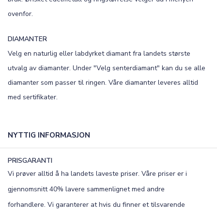
ovenfor.
×
DIAMANTER
TEKST
Velg en naturlig eller labdyrket diamant fra landets største
0
/15
utvalg av diamanter. Under "Velg senterdiamant" kan du se alle
diamanter som passer til ringen. Våre diamanter leveres alltid
FONT
med sertifikater.
Old English
Bookman
Colonna
Edwardian
NYTTIG INFORMASJON
Script MT
Corinthia
PRISGARANTI
Vi prøver alltid å ha landets laveste priser. Våre priser er i
gjennomsnitt 40% lavere sammenlignet med andre
forhandlere. Vi garanterer at hvis du finner et tilsvarende