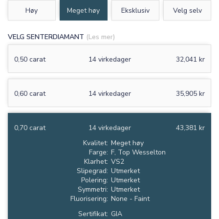
Høy
Meget høy
Eksklusiv
Velg selv
VELG SENTERDIAMANT
(Les mer)
0,50 carat
14 virkedager
32,041 kr
0,60 carat
14 virkedager
35,905 kr
0,70 carat
14 virkedager
43,381 kr
Kvalitet:
Meget høy
Farge:
F, Top Wesselton
Klarhet:
VS2
Slipegrad:
Utmerket
Polering:
Utmerket
Symmetri:
Utmerket
Fluorisering:
None - Faint
Sertifikat:
GIA