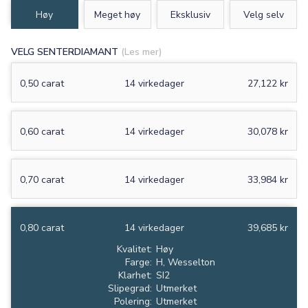
Høy
Meget høy
Eksklusiv
Velg selv
VELG SENTERDIAMANT
(Les mer)
0,50 carat
14 virkedager
27,122 kr
0,60 carat
14 virkedager
30,078 kr
0,70 carat
14 virkedager
33,984 kr
0,80 carat
14 virkedager
39,685 kr
Kvalitet:
Høy
Farge:
H, Wesselton
Klarhet:
SI2
Slipegrad:
Utmerket
Polering:
Utmerket