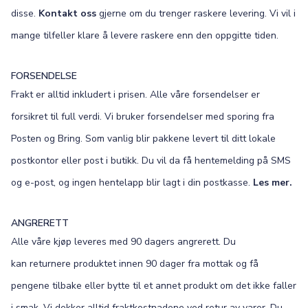
disse.
Kontakt oss
gjerne om du trenger raskere levering. Vi vil i
mange tilfeller klare å levere raskere enn den oppgitte tiden.
FORSENDELSE
Frakt er alltid inkludert i prisen. Alle våre forsendelser er
forsikret til full verdi. Vi bruker forsendelser med sporing fra
Posten og Bring. Som vanlig blir pakkene levert til ditt lokale
postkontor eller post i butikk. Du vil da få hentemelding på SMS
og e-post, og ingen hentelapp blir lagt i din postkasse.
Les mer.
ANGRERETT
Alle våre kjøp leveres med 90 dagers angrerett. Du
kan returnere produktet innen 90 dager fra mottak og få
pengene tilbake eller bytte til et annet produkt om det ikke faller
i smak. Vi dekker alltid fraktkostnadene ved retur av varer. Du