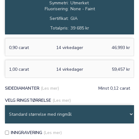
Symmetri:
Utmerket
Fluorisering:
None - Faint
Sertifikat:
GIA
Totalpris:
39 685 kr
0,90 carat
14 virkedager
46,993 kr
1,00 carat
14 virkedager
59,457 kr
SIDEDIAMANTER
(Les mer)
Minst 0,12 carat
VELG RINGSTØRRELSE
(Les mer)
INNGRAVERING
(Les mer)