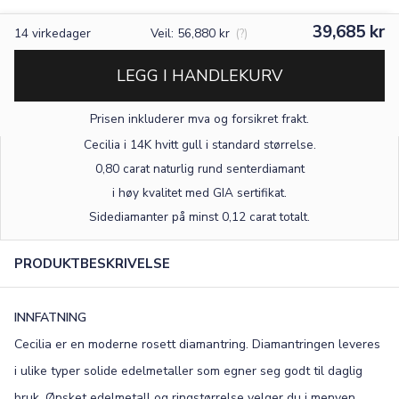
39,685 kr
14
virkedager
Veil: 56,880 kr
(?)
LEGG I HANDLEKURV
Prisen inkluderer mva og forsikret frakt.
Cecilia i 14K hvitt gull
i standard størrelse
.
0,80 carat naturlig rund senterdiamant
i høy kvalitet med GIA sertifikat.
Sidediamanter på minst 0,12 carat totalt.
PRODUKTBESKRIVELSE
INNFATNING
Cecilia er en moderne rosett diamantring. Diamantringen leveres
i ulike typer solide edelmetaller som egner seg godt til daglig
bruk. Ønsket edelmetall og ringstørrelse velger du i menyen