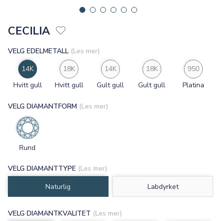
CECILIA
VELG EDELMETALL
(Les mer)
14K
18K
14K
18K
950
Hvitt gull
Hvitt gull
Gult gull
Gult gull
Platina
VELG DIAMANTFORM
(Les mer)
Rund
VELG DIAMANTTYPE
(Les mer)
Naturlig
Labdyrket
VELG DIAMANTKVALITET
(Les mer)