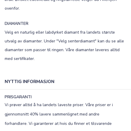
ovenfor.
×
DIAMANTER
TEKST
Velg en naturlig eller labdyrket diamant fra landets største
0
/15
utvalg av diamanter. Under "Velg senterdiamant" kan du se alle
diamanter som passer til ringen. Våre diamanter leveres alltid
FONT
med sertifikater.
Old English
Bookman
Colonna
Edwardian
NYTTIG INFORMASJON
Script MT
Corinthia
PRISGARANTI
Vi prøver alltid å ha landets laveste priser. Våre priser er i
gjennomsnitt 40% lavere sammenlignet med andre
forhandlere. Vi garanterer at hvis du finner et tilsvarende