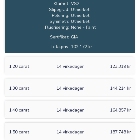
Klarhet:
VS2
Slipegrad:
Utmerket
Polering:
Utmerket
Symmetri:
Utmerket
Fluorisering:
None - Faint
Sertifikat:
GIA
Totalpris:
102 172 kr
1,20 carat
14 virkedager
123,319 kr
1,30 carat
14 virkedager
144,214 kr
1,40 carat
14 virkedager
164,857 kr
1,50 carat
14 virkedager
187,748 kr