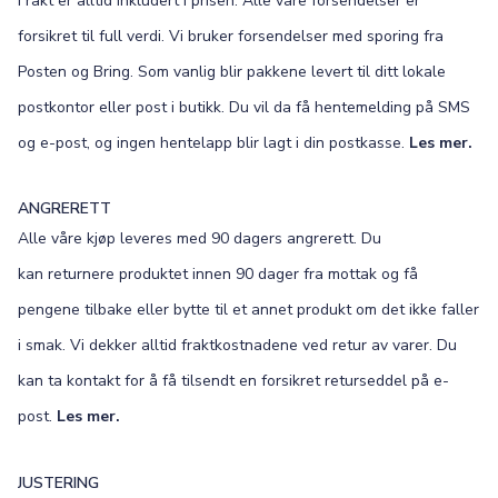
Frakt er alltid inkludert i prisen. Alle våre forsendelser er
forsikret til full verdi. Vi bruker forsendelser med sporing fra
Posten og Bring. Som vanlig blir pakkene levert til ditt lokale
postkontor eller post i butikk. Du vil da få hentemelding på SMS
og e-post, og ingen hentelapp blir lagt i din postkasse.
Les mer.
ANGRERETT
Alle våre kjøp leveres med 90 dagers angrerett. Du
kan returnere produktet innen 90 dager fra mottak og få
pengene tilbake eller bytte til et annet produkt om det ikke faller
i smak. Vi dekker alltid fraktkostnadene ved retur av varer. Du
kan ta kontakt for å få tilsendt en forsikret returseddel på e-
post.
Les mer.
JUSTERING