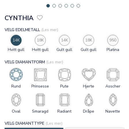
CYNTHIA
VELG EDELMETALL
(Les mer)
14K
18K
14K
18K
950
Hvitt gull
Hvitt gull
Gult gull
Gult gull
Platina
VELG DIAMANTFORM
(Les mer)
Rund
Prinsesse
Pute
Hjerte
Asscher
Oval
Smaragd
Radiant
Dråpe
Navette
VELG DIAMANTTYPE
(Les mer)