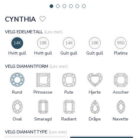
CYNTHIA
VELG EDELMETALL
(Les mer)
14K
18K
14K
18K
950
Hvitt gull
Hvitt gull
Gult gull
Gult gull
Platina
VELG DIAMANTFORM
(Les mer)
Rund
Prinsesse
Pute
Hjerte
Asscher
Oval
Smaragd
Radiant
Dråpe
Navette
VELG DIAMANTTYPE
(Les mer)