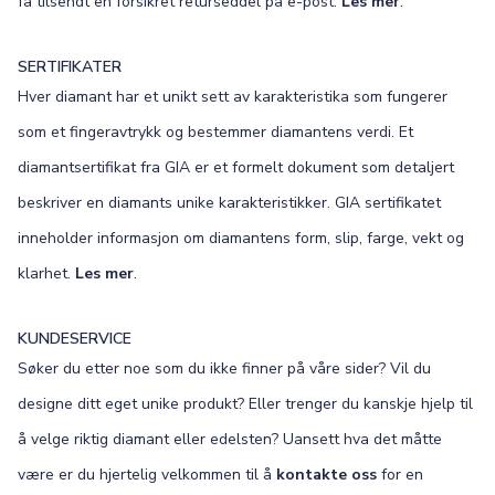
få tilsendt en forsikret returseddel på e-post.
Les mer
.
SERTIFIKATER
Hver diamant har et unikt sett av karakteristika som fungerer
som et fingeravtrykk og bestemmer diamantens verdi. Et
diamantsertifikat fra GIA er et formelt dokument som detaljert
beskriver en diamants unike karakteristikker. GIA sertifikatet
inneholder informasjon om diamantens form, slip, farge, vekt og
klarhet.
Les mer
.
KUNDESERVICE
Søker du etter noe som du ikke finner på våre sider? Vil du
designe ditt eget unike produkt? Eller trenger du kanskje hjelp til
å velge riktig diamant eller edelsten? Uansett hva det måtte
være er du hjertelig velkommen til å
kontakte oss
for en