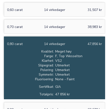
0,60 carat
14 virkedager
31,507 kr
0,70 carat
14 virkedager
38,983 kr
0,80 carat
14 virkedager
47,856 kr
Kvalitet:
Meget høy
Farge:
F, Top Wesselton
Klarhet:
VS2
Slipegrad:
Utmerket
Polering:
Utmerket
Symmetri:
Utmerket
Fluorisering:
None - Faint
Sertifikat:
GIA
Totalpris:
47 856 kr