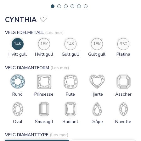
CYNTHIA
VELG EDELMETALL
(Les mer)
14K
18K
14K
18K
950
Hvitt gull
Hvitt gull
Gult gull
Gult gull
Platina
VELG DIAMANTFORM
(Les mer)
Rund
Prinsesse
Pute
Hjerte
Asscher
Oval
Smaragd
Radiant
Dråpe
Navette
VELG DIAMANTTYPE
(Les mer)