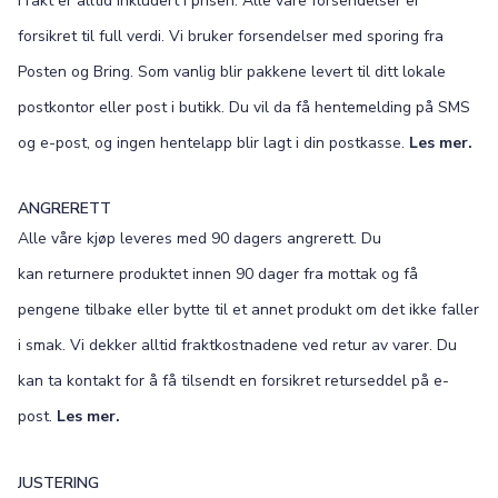
Frakt er alltid inkludert i prisen. Alle våre forsendelser er
forsikret til full verdi. Vi bruker forsendelser med sporing fra
Posten og Bring. Som vanlig blir pakkene levert til ditt lokale
postkontor eller post i butikk. Du vil da få hentemelding på SMS
og e-post, og ingen hentelapp blir lagt i din postkasse.
Les mer.
ANGRERETT
Alle våre kjøp leveres med 90 dagers angrerett. Du
kan returnere produktet innen 90 dager fra mottak og få
pengene tilbake eller bytte til et annet produkt om det ikke faller
i smak. Vi dekker alltid fraktkostnadene ved retur av varer. Du
kan ta kontakt for å få tilsendt en forsikret returseddel på e-
post.
Les mer.
JUSTERING