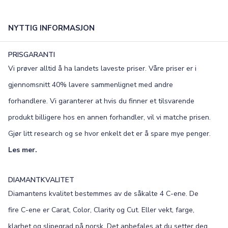
NYTTIG INFORMASJON
PRISGARANTI
Vi prøver alltid å ha landets laveste priser. Våre priser er i
gjennomsnitt 40% lavere sammenlignet med andre
forhandlere. Vi garanterer at hvis du finner et tilsvarende
produkt billigere hos en annen forhandler, vil vi matche prisen.
Gjør litt research og se hvor enkelt det er å spare mye penger.
Les mer.
DIAMANTKVALITET
Diamantens kvalitet bestemmes av de såkalte 4 C-ene. De
fire C-ene er Carat, Color, Clarity og Cut. Eller vekt, farge,
klarhet og slipegrad på norsk. Det anbefales at du setter deg