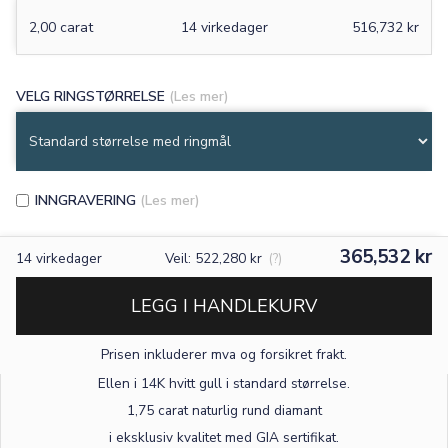
2,00 carat
14 virkedager
516,732 kr
VELG RINGSTØRRELSE
(Les mer)
INNGRAVERING
(Les mer)
365,532 kr
14
virkedager
Veil: 522,280 kr
(?)
LEGG I HANDLEKURV
Prisen inkluderer mva og forsikret frakt.
×
Ellen i 14K hvitt gull
i standard størrelse
.
1,75 carat naturlig rund diamant
TEKST
i eksklusiv kvalitet med GIA sertifikat.