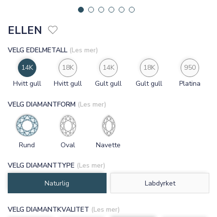
ELLEN
VELG EDELMETALL
(Les mer)
14K
18K
14K
18K
950
Hvitt gull
Hvitt gull
Gult gull
Gult gull
Platina
VELG DIAMANTFORM
(Les mer)
Rund
Oval
Navette
VELG DIAMANTTYPE
(Les mer)
Naturlig
Labdyrket
VELG DIAMANTKVALITET
(Les mer)