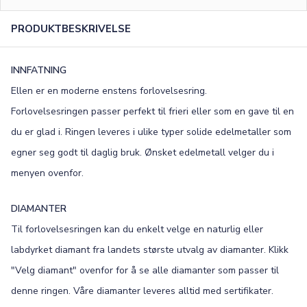
0
/15
PRODUKTBESKRIVELSE
FONT
Old English
Bookman
INNFATNING
Ellen er en moderne enstens forlovelsesring.
Colonna
Edwardian
Forlovelsesringen passer perfekt til frieri eller som en gave til en
Script MT
Corinthia
du er glad i. Ringen leveres i ulike typer solide edelmetaller som
egner seg godt til daglig bruk. Ønsket edelmetall velger du i
menyen ovenfor.
DIAMANTER
Til forlovelsesringen kan du enkelt velge en naturlig eller
labdyrket diamant fra landets største utvalg av diamanter. Klikk
"Velg diamant" ovenfor for å se alle diamanter som passer til
denne ringen. Våre diamanter leveres alltid med sertifikater.