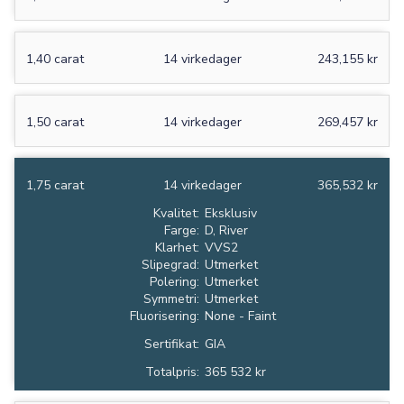
1,40 carat
14 virkedager
243,155 kr
1,50 carat
14 virkedager
269,457 kr
1,75 carat
14 virkedager
365,532 kr
Kvalitet:
Eksklusiv
Farge:
D, River
Klarhet:
VVS2
Slipegrad:
Utmerket
Polering:
Utmerket
Symmetri:
Utmerket
Fluorisering:
None - Faint
Sertifikat:
GIA
Totalpris:
365 532 kr