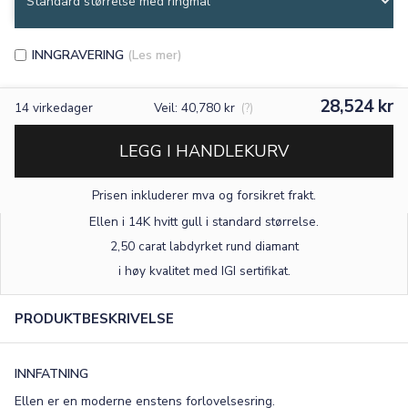
INNGRAVERING
(Les mer)
28,524 kr
14
virkedager
Veil: 40,780 kr
(?)
LEGG I HANDLEKURV
Prisen inkluderer mva og forsikret frakt.
Ellen i 14K hvitt gull
i standard størrelse
.
2,50 carat labdyrket rund diamant
×
i høy kvalitet med IGI sertifikat.
PRODUKTBESKRIVELSE
TEKST
0
/15
INNFATNING
FONT
Ellen er en moderne enstens forlovelsesring.