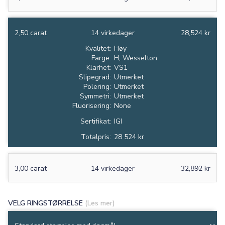
2,50 carat
14 virkedager
28,524 kr
Kvalitet:
Høy
Farge:
H, Wesselton
Klarhet:
VS1
Slipegrad:
Utmerket
Polering:
Utmerket
Symmetri:
Utmerket
Fluorisering:
None
Sertifikat:
IGI
Totalpris:
28 524 kr
3,00 carat
14 virkedager
32,892 kr
VELG RINGSTØRRELSE
(Les mer)