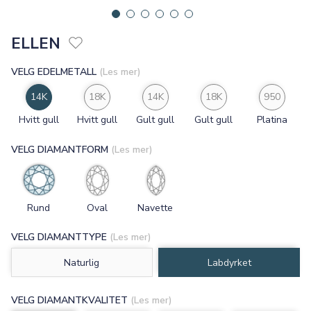
ELLEN
VELG EDELMETALL
(Les mer)
14K
18K
14K
18K
950
Hvitt gull
Hvitt gull
Gult gull
Gult gull
Platina
VELG DIAMANTFORM
(Les mer)
Rund
Oval
Navette
VELG DIAMANTTYPE
(Les mer)
Naturlig
Labdyrket
VELG DIAMANTKVALITET
(Les mer)