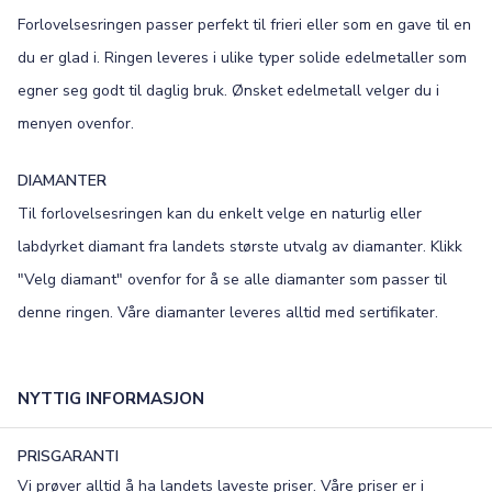
Forlovelsesringen passer perfekt til frieri eller som en gave til en
Old English
Bookman
du er glad i. Ringen leveres i ulike typer solide edelmetaller som
Colonna
Edwardian
egner seg godt til daglig bruk. Ønsket edelmetall velger du i
menyen ovenfor.
Script MT
Corinthia
DIAMANTER
Til forlovelsesringen kan du enkelt velge en naturlig eller
labdyrket diamant fra landets største utvalg av diamanter. Klikk
"Velg diamant" ovenfor for å se alle diamanter som passer til
denne ringen. Våre diamanter leveres alltid med sertifikater.
NYTTIG INFORMASJON
PRISGARANTI
Vi prøver alltid å ha landets laveste priser. Våre priser er i