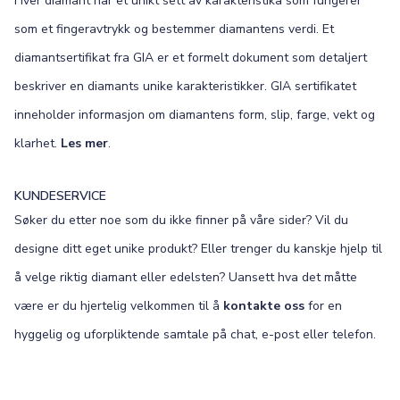
Hver diamant har et unikt sett av karakteristika som fungerer
som et fingeravtrykk og bestemmer diamantens verdi. Et
diamantsertifikat fra GIA er et formelt dokument som detaljert
beskriver en diamants unike karakteristikker. GIA sertifikatet
inneholder informasjon om diamantens form, slip, farge, vekt og
klarhet.
Les mer
.
KUNDESERVICE
Søker du etter noe som du ikke finner på våre sider? Vil du
designe ditt eget unike produkt? Eller trenger du kanskje hjelp til
å velge riktig diamant eller edelsten? Uansett hva det måtte
være er du hjertelig velkommen til å
kontakte oss
for en
hyggelig og uforpliktende samtale på chat, e-post eller telefon.