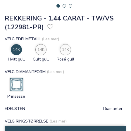
REKKERING - 1,44 CARAT - TW/VS
(122981-PR)
VELG EDELMETALL
(Les mer)
14K
14K
14K
Hvitt gull
Gult gull
Rosé gull
VELG DIAMANTFORM
(Les mer)
Prinsesse
EDELSTEN
Diamanter
VELG RINGSTØRRELSE
(Les mer)