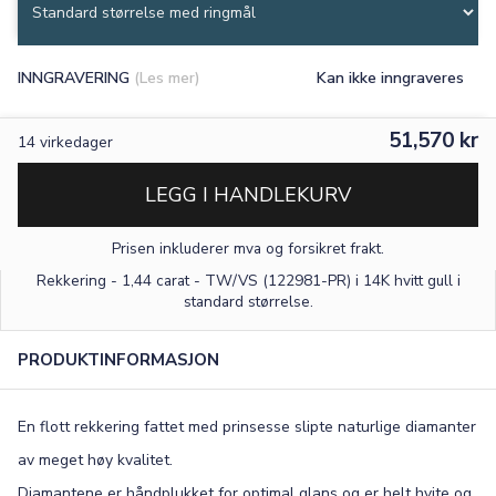
INNGRAVERING
(Les mer)
Kan ikke inngraveres
51,570 kr
14
virkedager
LEGG I HANDLEKURV
Prisen inkluderer mva og forsikret frakt.
Rekkering - 1,44 carat - TW/VS (122981-PR) i 14K hvitt gull
i
standard størrelse
.
PRODUKTINFORMASJON
En flott rekkering fattet med prinsesse slipte naturlige diamanter
av meget høy kvalitet.
Diamantene er håndplukket for optimal glans og er helt hvite og