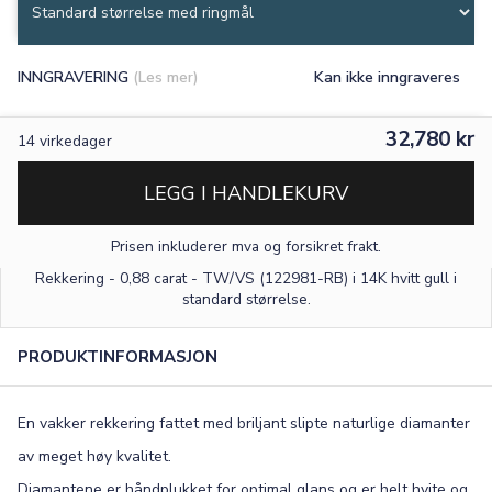
INNGRAVERING
(Les mer)
Kan ikke inngraveres
32,780 kr
14
virkedager
LEGG I HANDLEKURV
Prisen inkluderer mva og forsikret frakt.
Rekkering - 0,88 carat - TW/VS (122981-RB) i 14K hvitt gull
i
standard størrelse
.
PRODUKTINFORMASJON
En vakker rekkering fattet med briljant slipte naturlige diamanter
av meget høy kvalitet.
Diamantene er håndplukket for optimal glans og er helt hvite og