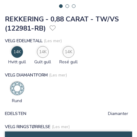
REKKERING - 0,88 CARAT - TW/VS
(122981-RB)
VELG EDELMETALL
(Les mer)
14K
14K
14K
Hvitt gull
Gult gull
Rosé gull
VELG DIAMANTFORM
(Les mer)
Rund
EDELSTEN
Diamanter
VELG RINGSTØRRELSE
(Les mer)