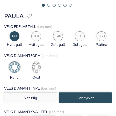
PAULA
VELG EDELMETALL
(Les mer)
14K
18K
14K
18K
950
Hvitt gull
Hvitt gull
Gult gull
Gult gull
Platina
VELG DIAMANTFORM
(Les mer)
Rund
Oval
VELG DIAMANTTYPE
(Les mer)
Naturlig
Labdyrket
VELG DIAMANTKVALITET
(Les mer)