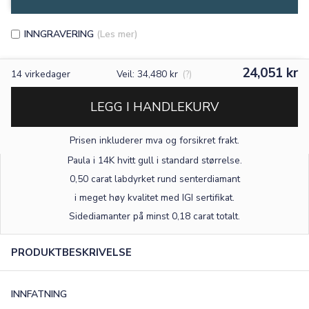
INNGRAVERING
(Les mer)
24,051 kr
14
virkedager
Veil: 34,480 kr
(?)
LEGG I HANDLEKURV
Prisen inkluderer mva og forsikret frakt.
Paula i 14K hvitt gull
i standard størrelse
.
0,50 carat labdyrket rund senterdiamant
i meget høy kvalitet med IGI sertifikat.
Sidediamanter på minst 0,18 carat totalt.
PRODUKTBESKRIVELSE
INNFATNING