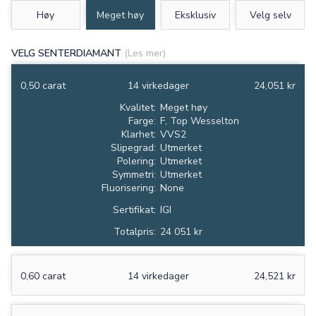
Høy
Meget høy
Eksklusiv
Velg selv
VELG SENTERDIAMANT
(Les mer)
0,50 carat
14 virkedager
24,051 kr
Kvalitet:
Meget høy
Farge:
F, Top Wesselton
Klarhet:
VVS2
Slipegrad:
Utmerket
Polering:
Utmerket
Symmetri:
Utmerket
Fluorisering:
None
Sertifikat:
IGI
Totalpris:
24 051 kr
0,60 carat
14 virkedager
24,521 kr