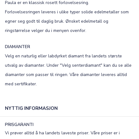
Paula er en klassisk rosett forlovelsesring.
Forlovelsesringen leveres i ulike typer solide edelmetaller som
×
egner seg godt til daglig bruk. Ønsket edelmetall og
ringstørrelse velger du i menyen ovenfor.
TEKST
DIAMANTER
0
/15
Velg en naturlig eller labdyrket diamant fra landets største
utvalg av diamanter. Under "Velg senterdiamant" kan du se alle
FONT
diamanter som passer til ringen. Våre diamanter leveres alltid
Old English
Bookman
med sertifikater.
Colonna
Edwardian
Script MT
Corinthia
NYTTIG INFORMASJON
PRISGARANTI
Vi prøver alltid å ha landets laveste priser. Våre priser er i