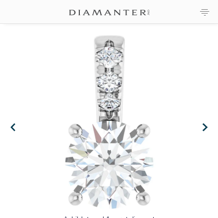
×
×
×