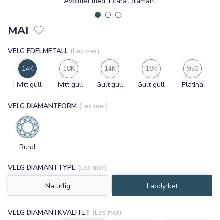
Avbildet med 1 carat diamant
MAI
VELG EDELMETALL
(Les mer)
14K
18K
14K
18K
950
Hvitt gull
Hvitt gull
Gult gull
Gult gull
Platina
VELG DIAMANTFORM
(Les mer)
Rund
VELG DIAMANTTYPE
(Les mer)
Naturlig
Labdyrket
VELG DIAMANTKVALITET
(Les mer)