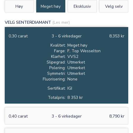
Høy
Meget høy
Eksklusiv
Velg selv
VELG SENTERDIAMANT
(Les mer)
0,30 carat
3 - 6 virkedager
8,353 kr
Kvalitet:
Meget høy
Farge:
F, Top Wesselton
Klarhet:
VVS2
Slipegrad:
Utmerket
Polering:
Utmerket
Symmetri:
Utmerket
Fluorisering:
None
Sertifikat:
IGI
Totalpris:
8 353 kr
0,40 carat
3 - 6 virkedager
8,790 kr