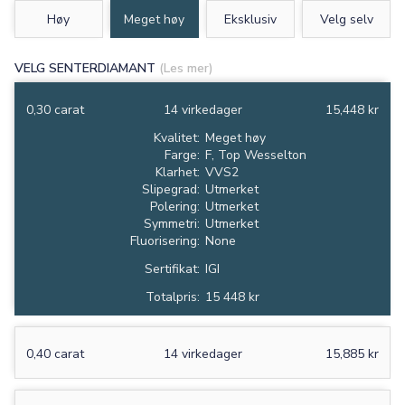
Høy
Meget høy
Eksklusiv
Velg selv
VELG SENTERDIAMANT
(Les mer)
0,30 carat
14 virkedager
15,448 kr
Kvalitet:
Meget høy
Farge:
F, Top Wesselton
Klarhet:
VVS2
Slipegrad:
Utmerket
Polering:
Utmerket
Symmetri:
Utmerket
Fluorisering:
None
Sertifikat:
IGI
Totalpris:
15 448 kr
0,40 carat
14 virkedager
15,885 kr