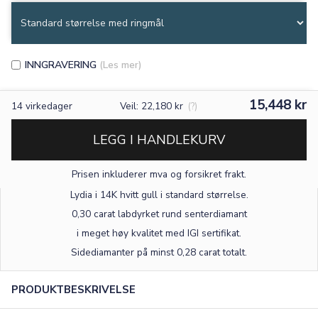
INNGRAVERING
(Les mer)
15,448 kr
14
virkedager
Veil: 22,180 kr
(?)
LEGG I HANDLEKURV
Prisen inkluderer mva og forsikret frakt.
Lydia i 14K hvitt gull
i standard størrelse
.
0,30 carat labdyrket rund senterdiamant
×
i meget høy kvalitet med IGI sertifikat.
Sidediamanter på minst 0,28 carat totalt.
TEKST
0
/12
PRODUKTBESKRIVELSE