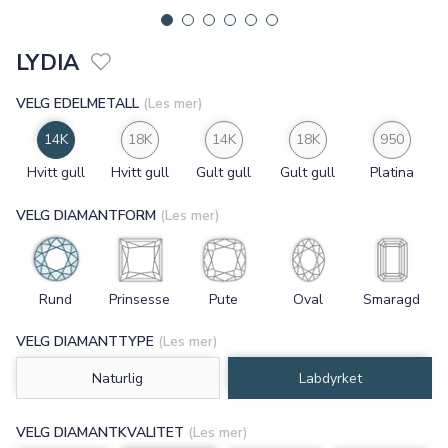
LYDIA
VELG EDELMETALL
(Les mer)
14K
18K
14K
18K
950
Hvitt gull
Hvitt gull
Gult gull
Gult gull
Platina
VELG DIAMANTFORM
(Les mer)
Rund
Prinsesse
Pute
Oval
Smaragd
VELG DIAMANTTYPE
(Les mer)
Naturlig
Labdyrket
VELG DIAMANTKVALITET
(Les mer)