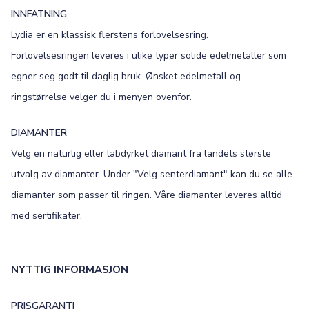
FONT
INNFATNING
Old English
Bookman
Lydia er en klassisk flerstens forlovelsesring.
Forlovelsesringen leveres i ulike typer solide edelmetaller som
Colonna
Edwardian
egner seg godt til daglig bruk. Ønsket edelmetall og
Script MT
Corinthia
ringstørrelse velger du i menyen ovenfor.
DIAMANTER
Velg en naturlig eller labdyrket diamant fra landets største
utvalg av diamanter. Under "Velg senterdiamant" kan du se alle
diamanter som passer til ringen. Våre diamanter leveres alltid
med sertifikater.
NYTTIG INFORMASJON
PRISGARANTI