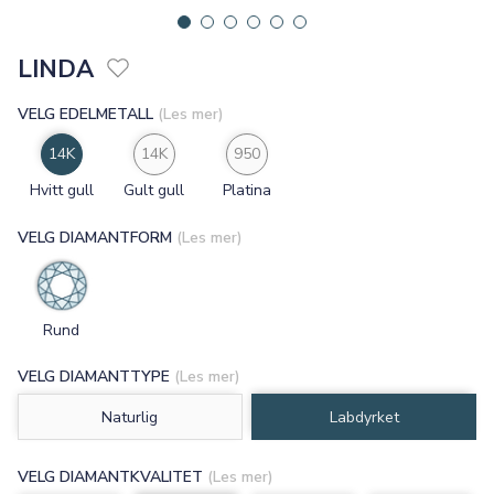
LINDA
VELG EDELMETALL
(Les mer)
14K
14K
950
Hvitt gull
Gult gull
Platina
VELG DIAMANTFORM
(Les mer)
Rund
VELG DIAMANTTYPE
(Les mer)
Naturlig
Labdyrket
VELG DIAMANTKVALITET
(Les mer)