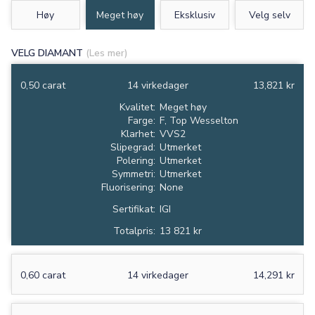
Høy
Meget høy
Eksklusiv
Velg selv
VELG DIAMANT
(Les mer)
0,50 carat
14 virkedager
13,821 kr
Kvalitet:
Meget høy
Farge:
F, Top Wesselton
Klarhet:
VVS2
Slipegrad:
Utmerket
Polering:
Utmerket
Symmetri:
Utmerket
Fluorisering:
None
Sertifikat:
IGI
Totalpris:
13 821 kr
0,60 carat
14 virkedager
14,291 kr