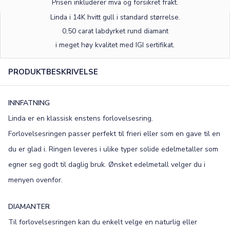
Prisen inkluderer mva og forsikret frakt.
Linda i 14K hvitt gull
i standard størrelse
.
0,50 carat labdyrket rund diamant
i meget høy kvalitet med IGI sertifikat.
PRODUKTBESKRIVELSE
×
INNFATNING
Linda er en klassisk enstens forlovelsesring.
TEKST
Forlovelsesringen passer perfekt til frieri eller som en gave til en
0
/15
du er glad i. Ringen leveres i ulike typer solide edelmetaller som
egner seg godt til daglig bruk. Ønsket edelmetall velger du i
FONT
menyen ovenfor.
Old English
Bookman
DIAMANTER
Colonna
Edwardian
Til forlovelsesringen kan du enkelt velge en naturlig eller