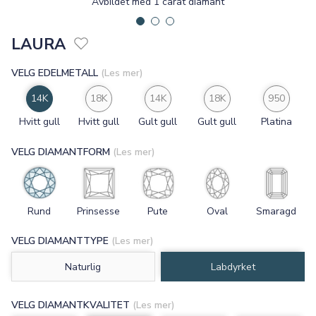
Avbildet med 1 carat diamant
LAURA
VELG EDELMETALL
(Les mer)
14K
18K
14K
18K
950
Hvitt gull
Hvitt gull
Gult gull
Gult gull
Platina
VELG DIAMANTFORM
(Les mer)
Rund
Prinsesse
Pute
Oval
Smaragd
VELG DIAMANTTYPE
(Les mer)
Naturlig
Labdyrket
VELG DIAMANTKVALITET
(Les mer)