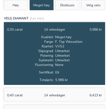
Høy
Meget høy
Eksklusiv
Velg selv
VELG DIAMANT
(Les mer)
0,30 carat
14 virkedager
5,986 kr
Kvalitet:
Meget høy
Farge:
F, Top Wesselton
Klarhet:
VVS2
Slipegrad:
Utmerket
Polering:
Utmerket
Symmetri:
Utmerket
Fluorisering:
None
Sertifikat:
IGI
Totalpris:
5 986 kr
0,40 carat
14 virkedager
6,423 kr