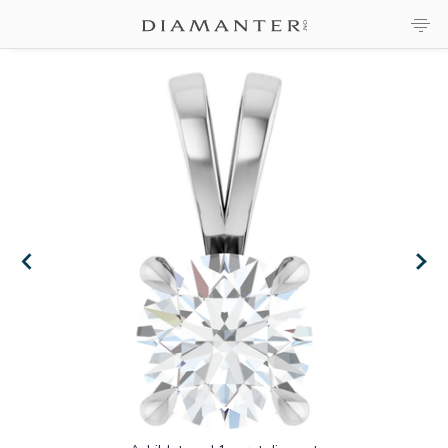
×
×
×