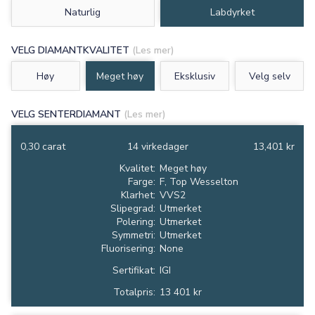
Naturlig
Labdyrket
VELG DIAMANTKVALITET
(Les mer)
Høy
Meget høy
Eksklusiv
Velg selv
VELG SENTERDIAMANT
(Les mer)
0,30 carat
14 virkedager
13,401 kr
Kvalitet:
Meget høy
Farge:
F, Top Wesselton
Klarhet:
VVS2
Slipegrad:
Utmerket
Polering:
Utmerket
Symmetri:
Utmerket
Fluorisering:
None
Sertifikat:
IGI
Totalpris:
13 401 kr