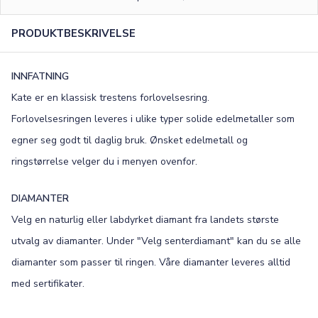
0
/13
PRODUKTBESKRIVELSE
FONT
Old English
Bookman
INNFATNING
Colonna
Edwardian
Kate er en klassisk trestens forlovelsesring.
Forlovelsesringen leveres i ulike typer solide edelmetaller som
Script MT
Corinthia
egner seg godt til daglig bruk. Ønsket edelmetall og
ringstørrelse velger du i menyen ovenfor.
DIAMANTER
Velg en naturlig eller labdyrket diamant fra landets største
utvalg av diamanter. Under "Velg senterdiamant" kan du se alle
diamanter som passer til ringen. Våre diamanter leveres alltid
med sertifikater.