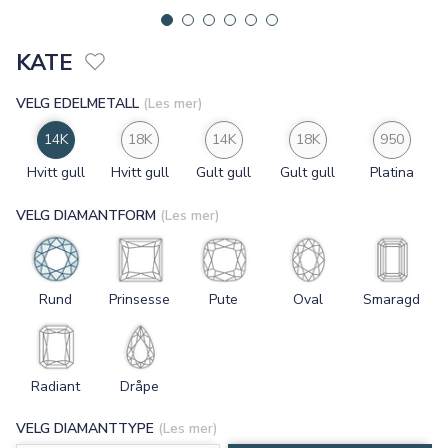
KATE
VELG EDELMETALL
(Les mer)
14K
18K
14K
18K
950
Hvitt gull
Hvitt gull
Gult gull
Gult gull
Platina
VELG DIAMANTFORM
(Les mer)
Rund
Prinsesse
Pute
Oval
Smaragd
Radiant
Dråpe
VELG DIAMANTTYPE
(Les mer)