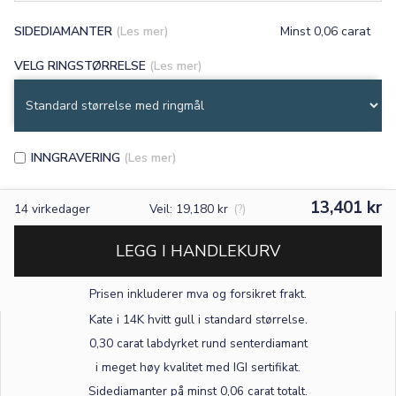
SIDEDIAMANTER
(Les mer)
Minst 0,06 carat
VELG RINGSTØRRELSE
(Les mer)
INNGRAVERING
(Les mer)
13,401 kr
14
virkedager
Veil: 19,180 kr
(?)
LEGG I HANDLEKURV
Prisen inkluderer mva og forsikret frakt.
×
Kate i 14K hvitt gull
i standard størrelse
.
0,30 carat labdyrket rund senterdiamant
TEKST
i meget høy kvalitet med IGI sertifikat.
Sidediamanter på minst 0,06 carat totalt.