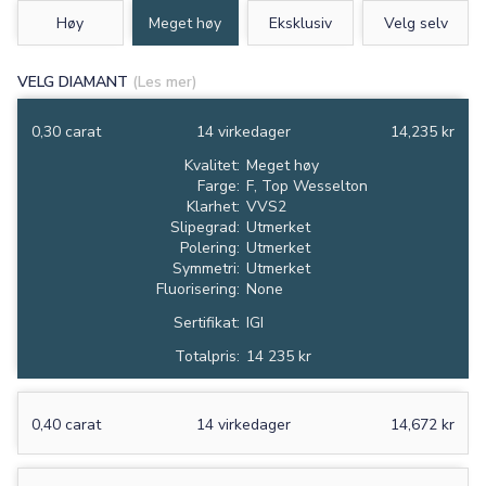
Høy
Meget høy
Eksklusiv
Velg selv
VELG DIAMANT
(Les mer)
0,30 carat
14 virkedager
14,235 kr
Kvalitet:
Meget høy
Farge:
F, Top Wesselton
Klarhet:
VVS2
Slipegrad:
Utmerket
Polering:
Utmerket
Symmetri:
Utmerket
Fluorisering:
None
Sertifikat:
IGI
Totalpris:
14 235 kr
0,40 carat
14 virkedager
14,672 kr