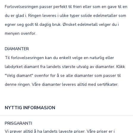
Forlovelsesringen passer perfekt til frieri eller som en gave til en
Old English
Bookman
du er glad i. Ringen leveres i ulike typer solide edelmetaller som
Colonna
Edwardian
egner seg godt til daglig bruk. Ønsket edelmetall velger du i
menyen ovenfor.
Script MT
Corinthia
DIAMANTER
Til forlovelsesringen kan du enkelt velge en naturlig eller
labdyrket diamant fra landets største utvalg av diamanter. Klikk
"Velg diamant" ovenfor for å se alle diamanter som passer til
denne ringen. Våre diamanter leveres alltid med sertifikater.
NYTTIG INFORMASJON
PRISGARANTI
Vi prøver alltid å ha landets laveste priser. Våre priser er i