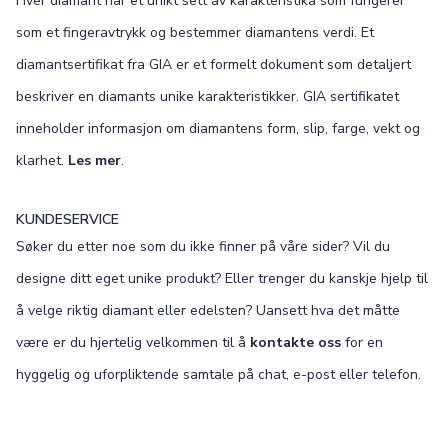
Hver diamant har et unikt sett av karakteristika som fungerer
som et fingeravtrykk og bestemmer diamantens verdi. Et
diamantsertifikat fra GIA er et formelt dokument som detaljert
beskriver en diamants unike karakteristikker. GIA sertifikatet
inneholder informasjon om diamantens form, slip, farge, vekt og
klarhet.
Les mer
.
KUNDESERVICE
Søker du etter noe som du ikke finner på våre sider? Vil du
designe ditt eget unike produkt? Eller trenger du kanskje hjelp til
å velge riktig diamant eller edelsten? Uansett hva det måtte
være er du hjertelig velkommen til å
kontakte oss
for en
hyggelig og uforpliktende samtale på chat, e-post eller telefon.