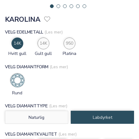
KAROLINA
VELG EDELMETALL
(Les mer)
14K
14K
950
Hvitt gull
Gult gull
Platina
VELG DIAMANTFORM
(Les mer)
Rund
VELG DIAMANTTYPE
(Les mer)
Naturlig
Labdyrket
VELG DIAMANTKVALITET
(Les mer)