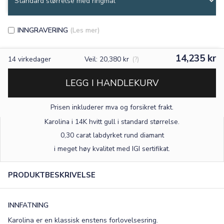
INNGRAVERING
(Les mer)
14,235 kr
14
virkedager
Veil: 20,380 kr
(?)
LEGG I HANDLEKURV
Prisen inkluderer mva og forsikret frakt.
Karolina i 14K hvitt gull
i standard størrelse
.
0,30 carat labdyrket rund diamant
×
i meget høy kvalitet med IGI sertifikat.
PRODUKTBESKRIVELSE
TEKST
0
/15
INNFATNING
FONT
Karolina er en klassisk enstens forlovelsesring.