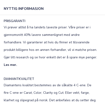
NYTTIG INFORMASJON
PRISGARANTI
Vi prøver alltid å ha landets laveste priser. Våre priser er i
×
gjennomsnitt 40% lavere sammenlignet med andre
forhandlere. Vi garanterer at hvis du finner et tilsvarende
TEKST
produkt billigere hos en annen forhandler, vil vi matche prisen.
0
/25
Gjør litt research og se hvor enkelt det er å spare mye penger.
Les mer.
FONT
Old English
Bookman
DIAMANTKVALITET
Diamantens kvalitet bestemmes av de såkalte 4 C-ene. De
Colonna
Edwardian
fire C-ene er Carat, Color, Clarity og Cut. Eller vekt, farge,
Script MT
Corinthia
klarhet og slipegrad på norsk. Det anbefales at du setter deg