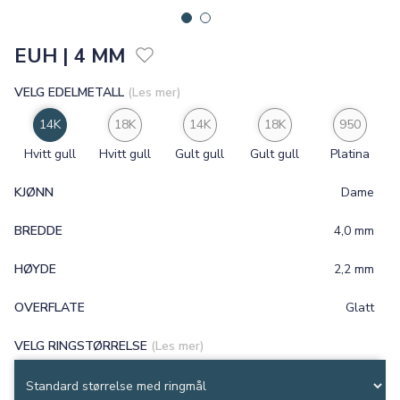
EUH | 4 MM
VELG EDELMETALL
(Les mer)
14K
18K
14K
18K
950
Hvitt gull
Hvitt gull
Gult gull
Gult gull
Platina
KJØNN
Dame
BREDDE
4,0 mm
HØYDE
2,2 mm
OVERFLATE
Glatt
VELG RINGSTØRRELSE
(Les mer)