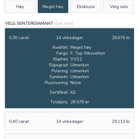
Høy
Meget høy
Eksklusiv
Velg selv
VELG SENTERDIAMANT
(Les mer)
0,30 carat
14 virkedager
28,676 kr
Kvalitet:
Meget høy
Farge:
F, Top Wesselton
Klarhet:
VVS2
Slipegrad:
Utmerket
Polering:
Utmerket
Symmetri:
Utmerket
Fluorisering:
None
Sertifikat:
IGI
Totalpris:
28 676 kr
0,40 carat
14 virkedager
29,113 kr