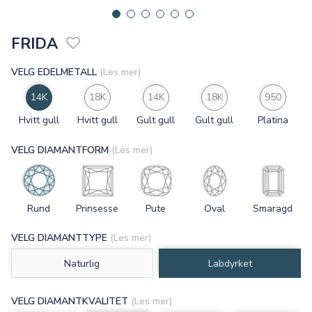
FRIDA
VELG EDELMETALL
(Les mer)
14K
18K
14K
18K
950
Hvitt gull
Hvitt gull
Gult gull
Gult gull
Platina
VELG DIAMANTFORM
(Les mer)
Rund
Prinsesse
Pute
Oval
Smaragd
VELG DIAMANTTYPE
(Les mer)
Naturlig
Labdyrket
VELG DIAMANTKVALITET
(Les mer)