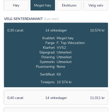
Høy
Meget høy
Eksklusiv
Velg selv
VELG SENTERDIAMANT
(Les mer)
0,30 carat
14 virkedager
10,574 kr
Kvalitet:
Meget høy
Farge:
F, Top Wesselton
Klarhet:
VVS2
Slipegrad:
Utmerket
Polering:
Utmerket
Symmetri:
Utmerket
Fluorisering:
None
Sertifikat:
IGI
Totalpris:
10 574 kr
0,40 carat
14 virkedager
11,011 kr