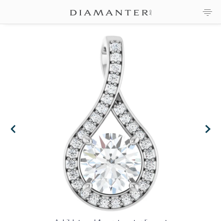
×
×
×