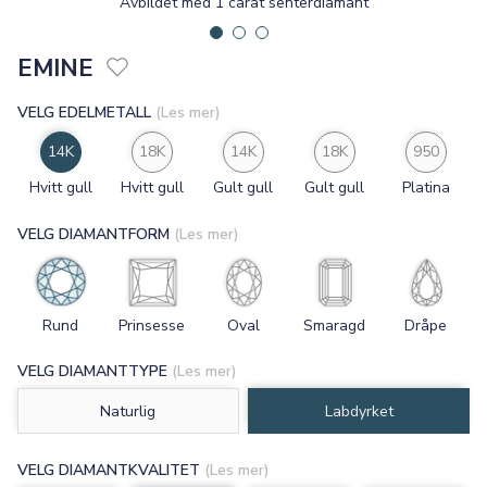
Avbildet med 1 carat senterdiamant
EMINE
VELG EDELMETALL
(Les mer)
14K
18K
14K
18K
950
Hvitt gull
Hvitt gull
Gult gull
Gult gull
Platina
VELG DIAMANTFORM
(Les mer)
Rund
Prinsesse
Oval
Smaragd
Dråpe
VELG DIAMANTTYPE
(Les mer)
Naturlig
Labdyrket
VELG DIAMANTKVALITET
(Les mer)