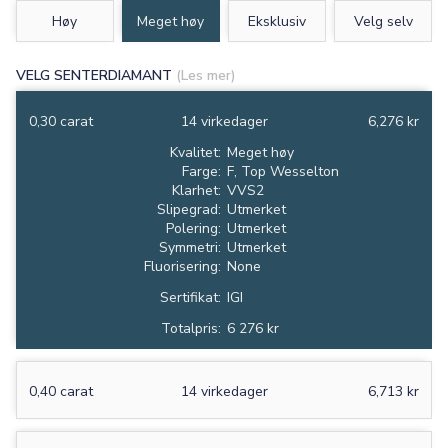
Høy
Meget høy
Eksklusiv
Velg selv
VELG SENTERDIAMANT
(Les mer)
0,30 carat
14 virkedager
6,276 kr
Kvalitet:
Meget høy
Farge:
F, Top Wesselton
Klarhet:
VVS2
Slipegrad:
Utmerket
Polering:
Utmerket
Symmetri:
Utmerket
Fluorisering:
None
Sertifikat:
IGI
Totalpris:
6 276 kr
0,40 carat
14 virkedager
6,713 kr