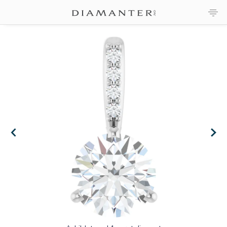
×
×
×