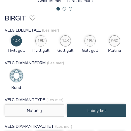
Avbildet med 1 carat diamant
BIRGIT
VELG EDELMETALL
(Les mer)
14K
18K
14K
18K
950
Hvitt gull
Hvitt gull
Gult gull
Gult gull
Platina
VELG DIAMANTFORM
(Les mer)
Rund
VELG DIAMANTTYPE
(Les mer)
Naturlig
Labdyrket
VELG DIAMANTKVALITET
(Les mer)