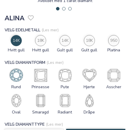
Avbildet med 1 carat diamant
ALINA
VELG EDELMETALL
(Les mer)
14K
18K
14K
18K
950
Hvitt gull
Hvitt gull
Gult gull
Gult gull
Platina
VELG DIAMANTFORM
(Les mer)
Rund
Prinsesse
Pute
Hjerte
Asscher
Oval
Smaragd
Radiant
Dråpe
VELG DIAMANTTYPE
(Les mer)