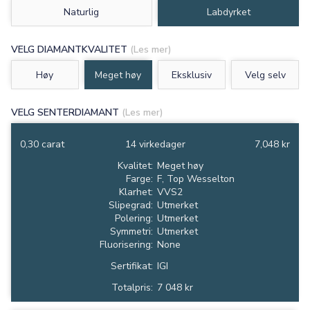
Naturlig
Labdyrket
VELG DIAMANTKVALITET
(Les mer)
Høy
Meget høy
Eksklusiv
Velg selv
VELG SENTERDIAMANT
(Les mer)
0,30 carat
14 virkedager
7,048 kr
Kvalitet:
Meget høy
Farge:
F, Top Wesselton
Klarhet:
VVS2
Slipegrad:
Utmerket
Polering:
Utmerket
Symmetri:
Utmerket
Fluorisering:
None
Sertifikat:
IGI
Totalpris:
7 048 kr