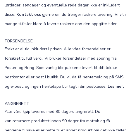
lørdager, søndager og eventuelle røde dager ikke er inkludert i
disse.
Kontakt oss
gjerne om du trenger raskere levering. Vi vil i
mange tilfeller klare å levere raskere enn den oppgitte tiden.
FORSENDELSE
Frakt er alltid inkludert i prisen. Alle våre forsendelser er
forsikret til full verdi. Vi bruker forsendelser med sporing fra
Posten og Bring. Som vanlig blir pakkene levert til ditt lokale
postkontor eller post i butikk. Du vil da få hentemelding på SMS
og e-post, og ingen hentelapp blir lagt i din postkasse.
Les mer.
ANGRERETT
Alle våre kjøp leveres med 90 dagers angrerett. Du
kan returnere produktet innen 90 dager fra mottak og få
pengene tilbake eller bytte til et annet produkt om det ikke faller