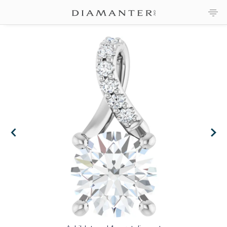
×
×
×