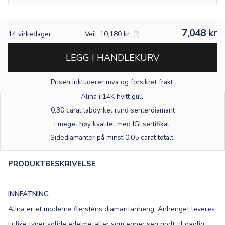
7,048 kr
14
virkedager
Veil: 10,180 kr
(?)
LEGG I HANDLEKURV
Prisen inkluderer mva og forsikret frakt.
Alina i 14K hvitt gull
.
0,30 carat labdyrket rund senterdiamant
i meget høy kvalitet med IGI sertifikat.
Sidediamanter på minst 0,05 carat totalt.
PRODUKTBESKRIVELSE
INNFATNING
Alina er et moderne flerstens diamantanheng. Anhenget leveres
i ulike typer solide edelmetaller som egner seg godt til daglig