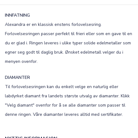
FONT
INNFATNING
Old English
Bookman
Alexandra er en klassisk enstens forlovelsesring.
Forlovelsesringen passer perfekt til frieri eller som en gave til en
Colonna
Edwardian
du er glad i. Ringen leveres i ulike typer solide edelmetaller som
Script MT
Corinthia
egner seg godt til daglig bruk. Ønsket edelmetall velger du i
menyen ovenfor.
DIAMANTER
Til forlovelsesringen kan du enkelt velge en naturlig eller
labdyrket diamant fra landets største utvalg av diamanter. Klikk
"Velg diamant" ovenfor for å se alle diamanter som passer til
denne ringen. Våre diamanter leveres alltid med sertifikater.