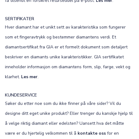
få tilsendt en forsikret returseddel på e-post.
Les mer
.
SERTIFIKATER
Hver diamant har et unikt sett av karakteristika som fungerer
som et fingeravtrykk og bestemmer diamantens verdi. Et
diamantsertifikat fra GIA er et formelt dokument som detaljert
beskriver en diamants unike karakteristikker. GIA sertifikatet
inneholder informasjon om diamantens form, slip, farge, vekt og
klarhet.
Les mer
.
KUNDESERVICE
Søker du etter noe som du ikke finner på våre sider? Vil du
designe ditt eget unike produkt? Eller trenger du kanskje hjelp til
å velge riktig diamant eller edelsten? Uansett hva det måtte
være er du hjertelig velkommen til å
kontakte oss
for en