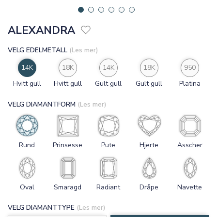
ALEXANDRA
VELG EDELMETALL
(Les mer)
14K
18K
14K
18K
950
Hvitt gull
Hvitt gull
Gult gull
Gult gull
Platina
VELG DIAMANTFORM
(Les mer)
Rund
Prinsesse
Pute
Hjerte
Asscher
Oval
Smaragd
Radiant
Dråpe
Navette
VELG DIAMANTTYPE
(Les mer)