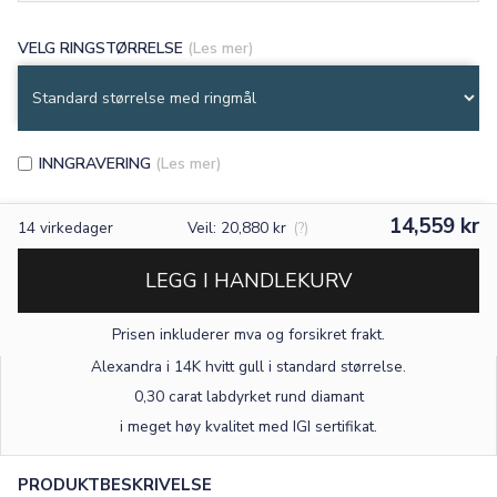
VELG RINGSTØRRELSE
(Les mer)
INNGRAVERING
(Les mer)
14,559 kr
14
virkedager
Veil: 20,880 kr
(?)
LEGG I HANDLEKURV
Prisen inkluderer mva og forsikret frakt.
Alexandra i 14K hvitt gull
i standard størrelse
.
×
0,30 carat labdyrket rund diamant
i meget høy kvalitet med IGI sertifikat.
TEKST
PRODUKTBESKRIVELSE
0
/15